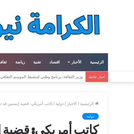
الرئيسية
الأخبار
اقتصاد
تقنية
رياضة
ثقافة
ميتا توسع مشروع «هايبريون» باستثمارات تتجاوز 50 مليار دولار لتعزيز قدراتها في الذكاء الاصطناعي
أخبار عاجلة
الرئيسية
/
الأخبار
/
دولية
/
كاتب أمريكي: قضية إبستين قد ت
دولية
كاتب أمريكي: قضية إ