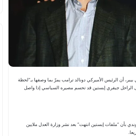
ر، أن الرئيس الأميركي دونالد ترامب يمرّ بما وصفها بـ”لحظة
ل الراحل جيفري إبستين قد تحسم مصيره السياسي إذا واصل
بوندي بأن “ملفات إبستين انتهت” بعد نشر وزارة العدل ملايين
عا.