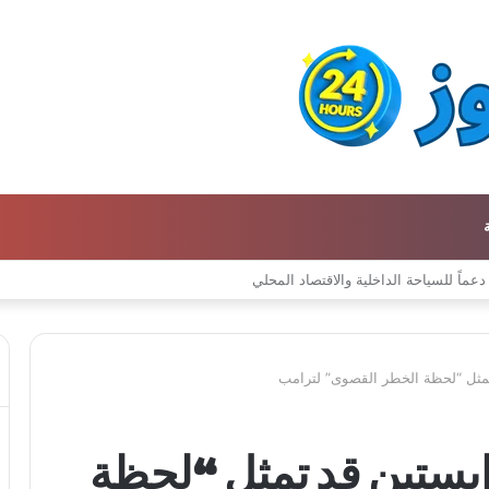
مثل “لحظة الخطر القصوى” لترامب
بستين قد تمثل “لحظة