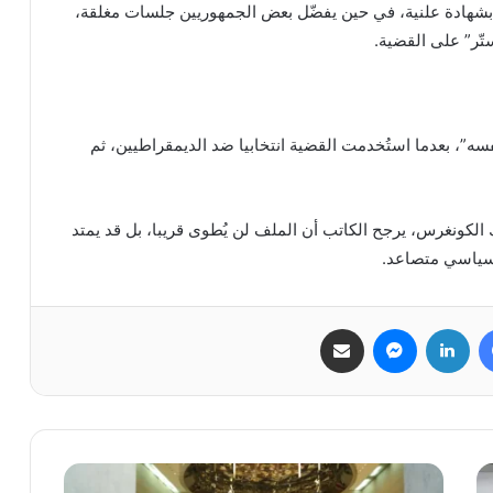
 بشهادة علنية، في حين يفضّل بعض الجمهوريين جلسات مغلقة،
ستّر” على القضية.
ه”، بعدما استُخدمت القضية انتخابيا ضد الديمقراطيين، ثم
الكونغرس، يرجح الكاتب أن الملف لن يُطوى قريبا، بل قد يمتد
 سياسي متصاعد.
فيسبوك
لينكدإن
ماسنجر
مشاركة عبر البريد