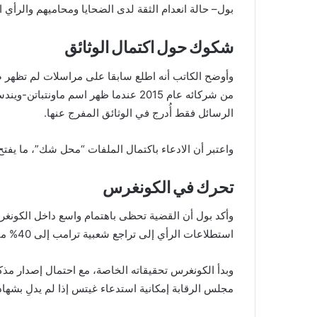
بول– حالة انعدام الثقة لدى الضحايا ومحاميهم والرأي ال
شكوك حول اكتمال الوثائق
وأوضح الكاتب أنه اطلع سابقا على مراسلات لم تظهر 
من شركائه عام 2015 عندما ظهر اسم ما
الرسائل فقط أُدرج في الوثائق المفرج عنها.
واعتبر أن الادعاء باكتمال الملفات “محل شك”، ما يفت
تحرك في الكونغرس
وأكد بول أن القضية تحظى باهتمام واسع داخل الكونغ
استطلاعات الرأي إلى تراجع شعبية ترامب إلى 40% مقابل 56% غير راضين عن أدائه.
وبدأ الكونغرس تحقيقاته الخاصة، مع احتمال إصدار مذ
مجلس الرقابة إمكانية استدعاء غيتس إذا لم يدلِ بشهادت