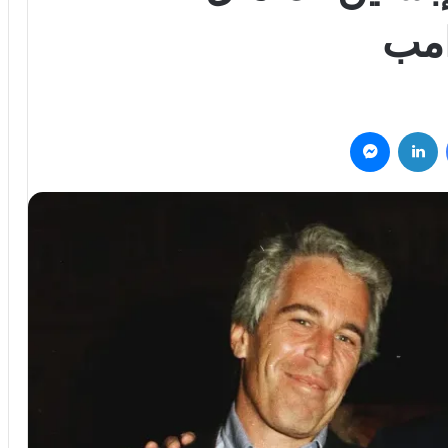
امب
فيسبوك
لينكدإن
ماسنجر