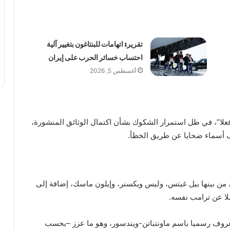
تقرير: اتهامات للبنتاغون بتغيير آلية
احتساب خسائر الحرب على إيران
أغسطس 5, 2026
 فعلا”، في ظل استمرار الشكوك بشأن اكتمال الوثائق المنشورة،
 أسماء ضحايا عن طريق الخطأ.
من بينها بيل غيتس، وليس ويكسنر، وإيلون ماسك، إضافة إلى
لا عن ترامب نفسه.
المعروف رسميا باسم ماونتباتن-ويندسور، وهو ما عزز –بحسب