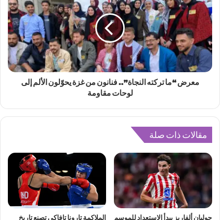
معرض “ما تركته النجاة”.. فنانون من غزة يحوّلون الألم إلى
لوحات مقاومة
مقالات ذات صلة
جوليان ألفاريز يبدأ الاستعداد للموسم
الملاكمة تارونا تافاكي تصنع تاريخ