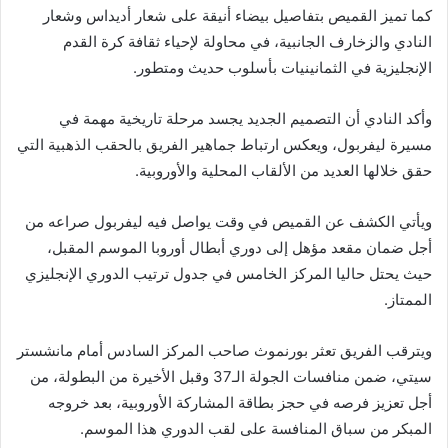
كما تميز القميص بتفاصيل بيضاء أنيقة على شعار أديداس وشعار
النادي والزخارف الجانبية، في محاولة لإحياء ثقافة كرة القدم
الإنجليزية في الثمانينيات بأسلوب حديث ومتطور.
وأكد النادي أن التصميم الجديد يجسد مرحلة تاريخية مهمة في
مسيرة ليفربول، ويعكس ارتباط جماهير الفريق بالحقب الذهبية التي
حقق خلالها العديد من الألقاب المحلية والأوروبية.
ويأتي الكشف عن القميص في وقت يواصل فيه ليفربول صراعه من
أجل ضمان مقعد مؤهل إلى دوري أبطال أوروبا الموسم المقبل،
حيث يحتل حاليا المركز الخامس في جدول ترتيب الدوري الإنجليزي
الممتاز.
ويترقب الفريق تعثر بورنموث صاحب المركز السادس أمام مانشستر
سيتي، ضمن منافسات الجولة الـ37 وقبل الأخيرة من البطولة، من
أجل تعزيز فرصه في حجز بطاقة المشاركة الأوروبية، بعد خروجه
المبكر من سباق المنافسة على لقب الدوري هذا الموسم.