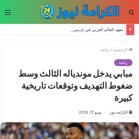
بحث
الق
عن
معهد العالم العربي في باريس يطلق المجلد الثاني من كتالوج لترجمة الفكر العربي إلى الفرنسية
الرئيسية
/
رياضة
رياضة
مبابي يدخل موندياله الثالث وسط
ضغوط التهديف وتوقعات تاريخية
كبيرة
الكرامة نيوز
يونيو 12, 2026