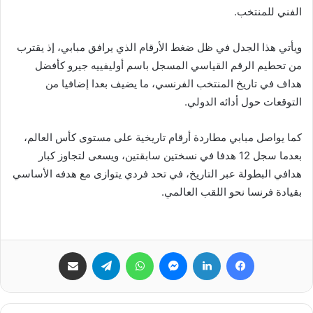
الفني للمنتخب.
ويأتي هذا الجدل في ظل ضغط الأرقام الذي يرافق مبابي، إذ يقترب
من تحطيم الرقم القياسي المسجل باسم أوليفييه جيرو كأفضل
هداف في تاريخ المنتخب الفرنسي، ما يضيف بعدا إضافيا من
التوقعات حول أدائه الدولي.
كما يواصل مبابي مطاردة أرقام تاريخية على مستوى كأس العالم،
بعدما سجل 12 هدفا في نسختين سابقتين، ويسعى لتجاوز كبار
هدافي البطولة عبر التاريخ، في تحد فردي يتوازى مع هدفه الأساسي
بقيادة فرنسا نحو اللقب العالمي.
فيسبوك
لينكدإن
ماسنجر
واتساب
تيلقرام
مشاركة عبر البريد