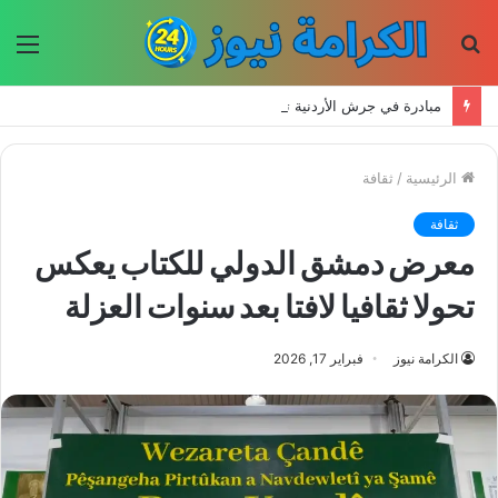
بحث
الق
عن
مبادرة في جرش الأردنية تعيد إحياء الحرف اليدوية وتحافظ على التراث للأجيال الجديدة
الرئيسية
/
ثقافة
ثقافة
معرض دمشق الدولي للكتاب يعكس
تحولا ثقافيا لافتا بعد سنوات العزلة
الكرامة نيوز
فبراير 17, 2026