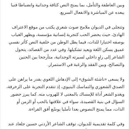
وبين العاطفة والتأمل، بما يمنح النص كثافة وجدانية وانضباطا فنيا
يبعده عن المباشرة والانفعال السريع.
وتتجلى في الديوان ملامح صوت شعري يكتب من موقع الاعتراف
الهادئ، حيث يحضر الحب كتجربة إنسانية مؤسسة، ويظهر الغياب
بوصفه اختبارا للذات، فيما يطل الوطن من خلفية النص كأثر نفسي
عميق يسكن اللغة ويعيد تشكيلها. وفي عدد من القصائد، يتحول
الشاعر إلى راوٍ داخلي لسيرته الوجدانية، متأرجحا بين الحنين
والتصالح، وبين الفقد والرغبة في الاستمرار.
ولا يسعى «ناشئة الشوق» إلى الإدهاش اللغوي بقدر ما يراهن على
الصدق الشعوري والتماسك البنيوي، إذ تتقدم التجربة على الزخرفة،
ويغدو الشعر أداة للإمساك بالمعنى لا للهروب منه. كما يبرز حضور
السؤال في بنية القصيدة، سواء في علاقتها بالحب أو الزمن أو
الذات، مما يمنح النصوص بعدا تأمليا يوسّع أفق القراءة.
وفي كلمة تقديمية للديوان، توقف الشاعر الأردني حسين جلعاد عند