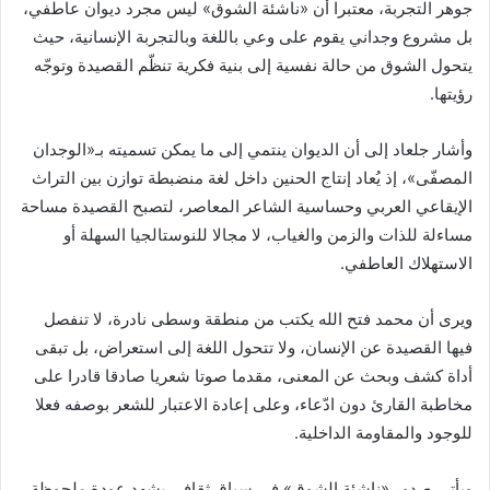
جوهر التجربة، معتبرا أن «ناشئة الشوق» ليس مجرد ديوان عاطفي،
بل مشروع وجداني يقوم على وعي باللغة وبالتجربة الإنسانية، حيث
يتحول الشوق من حالة نفسية إلى بنية فكرية تنظّم القصيدة وتوجّه
رؤيتها.
وأشار جلعاد إلى أن الديوان ينتمي إلى ما يمكن تسميته بـ«الوجدان
المصفّى»، إذ يُعاد إنتاج الحنين داخل لغة منضبطة توازن بين التراث
الإيقاعي العربي وحساسية الشاعر المعاصر، لتصبح القصيدة مساحة
مساءلة للذات والزمن والغياب، لا مجالا للنوستالجيا السهلة أو
الاستهلاك العاطفي.
ويرى أن محمد فتح الله يكتب من منطقة وسطى نادرة، لا تنفصل
فيها القصيدة عن الإنسان، ولا تتحول اللغة إلى استعراض، بل تبقى
أداة كشف وبحث عن المعنى، مقدما صوتا شعريا صادقا قادرا على
مخاطبة القارئ دون ادّعاء، وعلى إعادة الاعتبار للشعر بوصفه فعلا
للوجود والمقاومة الداخلية.
ويأتي صدور «ناشئة الشوق» في سياق ثقافي يشهد عودة ملحوظة