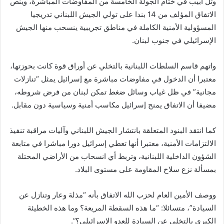
وتل أبيب في ختام الجولة الخامسة من المفاوضات المباشرة، وينص
الاتفاق المؤلف من 14 بندا على تولي الجيش اللبناني تدريجيا
المسؤولية الأمنية الكاملة في مناطق تجريبية ينسحب منها الجيش
الإسرائيلي في جنوب لبنان.
واتهم قاسم السلطات اللبنانية بالتخلي عن أوراق قوة كانت بحوزتها،
معتبرا أن الدخول في مفاوضات مباشرة مع إسرائيل يمثل “تنازلات
مجانية” في ظل غياب وسائل ضغط تمكن لبنان من فرض شروطه،
مضيفا أن الاتفاق يمنح إسرائيل مكاسب أمنية وسياسية دون مقابل.
كما انتقد البنود المتعلقة بانتشار الجيش اللبناني وآليات مراقبة تنفيذ
الالتزامات الأمنية، معتبرا أنها تعطي إسرائيل دورا مباشرا في متابعة
الشؤون الداخلية اللبنانية، وتربط أي انسحاب من الأراضي المحتلة
بمسألة نزع سلاح المقاومة على مستوى البلاد.
ووصف الأمين العام لحزب الله الاتفاق بأنه “مذلة وعار وتنازل عن
السيادة”، متسائلا: “ما هذه السقطة المريعة؟ وما هذه الخطيئة
الكبرى بالتخلي عن السيادة للعدو الإسرائيلي؟”.