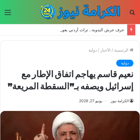
بحث
الق
عن
حرف جرش اليدوية.. تراث أردني يعود إلى الحياة بأيدي الأجيال الجديدة
الرئيسية
/
الأخبار
/
دولية
دولية
نعيم قاسم يهاجم اتفاق الإطار مع
إسرائيل ويصفه بـ”السقطة المريعة”
الكرامة نيوز
يونيو 27, 2026