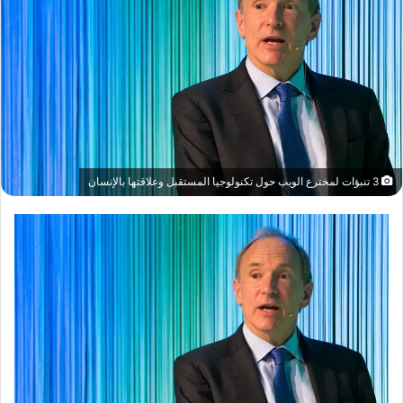
3 تنبؤات لمخترع الويب حول تكنولوجيا المستقبل وعلاقتها بالإنسان