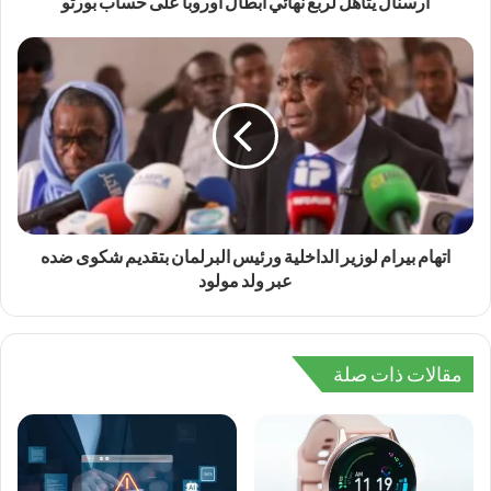
أرسنال يتأهل لربع نهائي أبطال أوروبا على حساب بورتو
اتهام بيرام لوزير الداخلية ورئيس البرلمان بتقديم شكوى ضده
عبر ولد مولود
مقالات ذات صلة