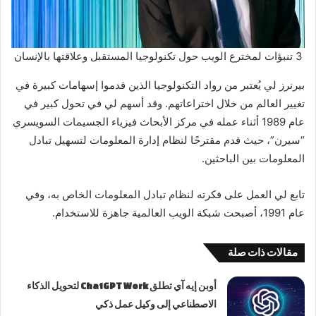
3 تنبؤات لمخترع الويب حول تكنولوجيا المستقبل وعلاقتها بالإنسان
بيرنرز لي يُعتبر من رواد التكنولوجيا الذين قدموا إسهامات كبيرة في
تغيير العالم من خلال اختراعاتهم. وقد أسهم لي في تحول كبير في
عام 1989 أثناء عمله في مركز الأبحاث فيزياء الجسيمات السويسري
“سيرن”، حيث قدم مقترحًا لنظام إدارة المعلومات لتسهيل تبادل
المعلومات بين الباحثين.
تابع لي العمل على فكرته لنظام تبادل المعلومات الخاص به، وفي
عام 1991، أصبحت شبكة الويب العالمية جاهزة للاستخدام.
مقالات ذات صلة
أوبن إيه آي تطلق ChatGPT Work لتحويل الذكاء
الاصطناعي إلى وكيل عمل ذكي