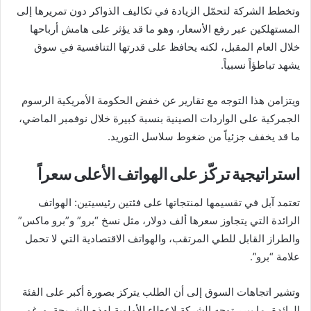
وتخطط الشركة لتحمّل الزيادة في تكاليف الذواكر دون تمريرها إلى
المستهلكين عبر رفع الأسعار، وهو ما قد يؤثر على هامش أرباحها
خلال العام المقبل، لكنه يحافظ على قدرتها التنافسية في سوق
يشهد تباطؤاً نسبياً.
ويتزامن هذا التوجه مع تقارير عن خفض الحكومة الأمريكية الرسوم
الجمركية على الواردات الصينية بنسبة كبيرة خلال نوفمبر الماضي،
ما قد يخفف جزئياً من ضغوط سلاسل التوريد.
استراتيجية تركّز على الهواتف الأعلى سعراً
تعتمد آبل في تقسيمها لمنتجاتها على فئتين رئيسيتين: الهواتف
الرائدة التي يتجاوز سعرها ألف دولار، مثل نسخ “برو” و”برو ماكس”
والطراز القابل للطي المرتقب، والهواتف الاقتصادية التي لا تحمل
علامة “برو”.
وتشير اتجاهات السوق إلى أن الطلب يتركز بصورة أكبر على الفئة
الرائدة، ما يبرر توجه الشركة لإعطاء الأولوية لهذه الشريحة. ورغم