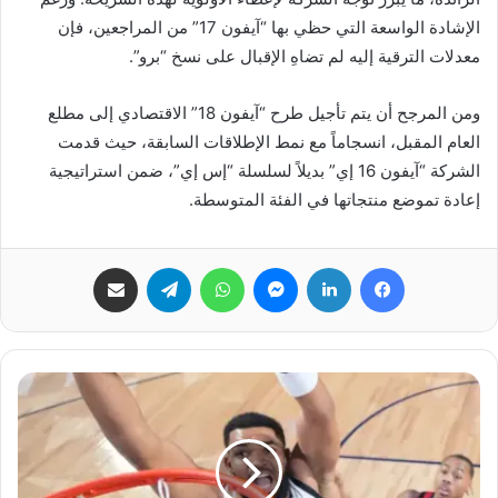
الإشادة الواسعة التي حظي بها “آيفون 17” من المراجعين، فإن
معدلات الترقية إليه لم تضاهِ الإقبال على نسخ “برو”.
ومن المرجح أن يتم تأجيل طرح “آيفون 18” الاقتصادي إلى مطلع
العام المقبل، انسجاماً مع نمط الإطلاقات السابقة، حيث قدمت
الشركة “آيفون 16 إي” بديلاً لسلسلة “إس إي”، ضمن استراتيجية
إعادة تموضع منتجاتها في الفئة المتوسطة.
فيسبوك
لينكدإن
ماسنجر
واتساب
تيلقرام
مشاركة عبر البريد