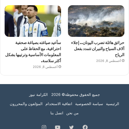
حرائق هائلة تضرب اليونان.. إجلاء
سأعيد صياغته بصياغة صحفية
آلاف السياح والنيران تتمدد بفعل
احترافية، مع الحفاظ على
الرياح
المعلومات الأساسية وترتيبها بشكل
أغسطس 8, 2026
أكثر سلاسة.
أغسطس 8, 2026
جميع الحقوق محفوظة© 2026 الكرامة نيوز
الرئيسية
سياسة الخصوصية
اتفاقية الاستخدام
المؤلفون والمحررون
من نحن
اتصل بنا
فيسبوك
تويتر
يوتيوب
انستقرام