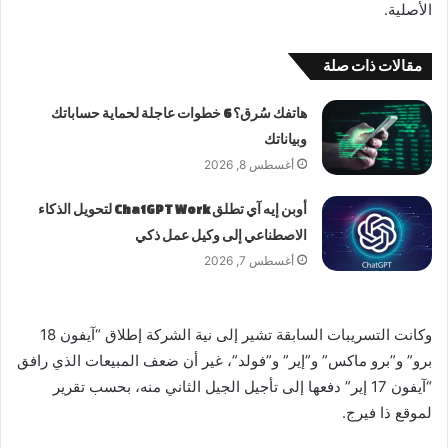
الأصلية.
مقالات ذات صلة
هاتفك سُرق؟ 6 خطوات عاجلة لحماية حساباتك
وبياناتك
أغسطس 8, 2026
أوبن إيه آي تطلق ChatGPT Work لتحويل الذكاء
الاصطناعي إلى وكيل عمل ذكي
أغسطس 7, 2026
وكانت التسريبات السابقة تشير إلى نية الشركة إطلاق “آيفون 18
برو” و”برو ماكس” و”إير” و”فولد”، غير أن ضعف المبيعات الذي رافق
“آيفون 17 إير” دفعها إلى تأجيل الجيل الثاني منه، بحسب تقرير
لموقع ذا فيرج.