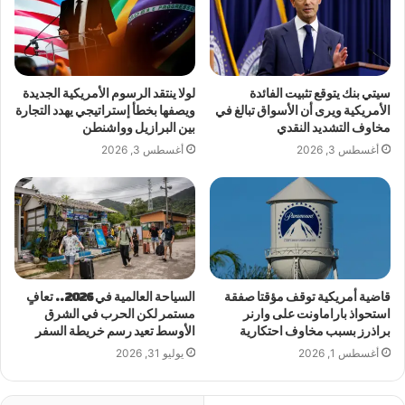
سيتي بنك يتوقع تثبيت الفائدة
لولا ينتقد الرسوم الأمريكية الجديدة
الأمريكية ويرى أن الأسواق تبالغ في
ويصفها بخطأ إستراتيجي يهدد التجارة
مخاوف التشديد النقدي
بين البرازيل وواشنطن
أغسطس 3, 2026
أغسطس 3, 2026
قاضية أمريكية توقف مؤقتا صفقة
السياحة العالمية في 2026.. تعافٍ
استحواذ باراماونت على وارنر
مستمر لكن الحرب في الشرق
براذرز بسبب مخاوف احتكارية
الأوسط تعيد رسم خريطة السفر
أغسطس 1, 2026
يوليو 31, 2026