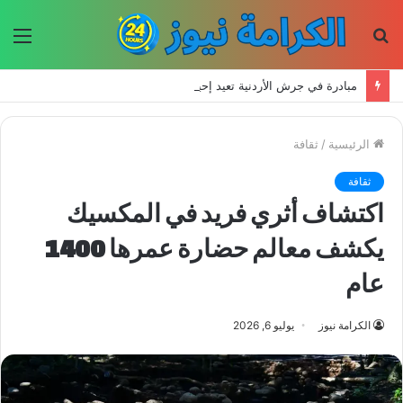
بحث
الق
عن
مبادرة في جرش الأردنية تعيد إحياء الحرف اليدوية وتحافظ على التراث للأجيال الجديدة
الرئيسية
/
ثقافة
ثقافة
اكتشاف أثري فريد في المكسيك
يكشف معالم حضارة عمرها 1400
عام
الكرامة نيوز
يوليو 6, 2026