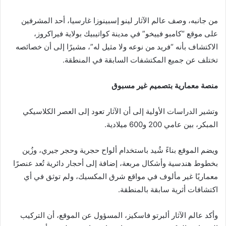
من جانبه، وصف عالم الآثار لينو إسبينوزا غارسيا، أحد المشرفين
على موقع “كامبو فييخو” في مدينة كواتيبيك بولاية فيراكروز،
الاكتشاف بأنه “فريد من نوعه ولا مثيل له”، مشيرًا إلى أن خصائصه
تختلف عن جميع المكتشفات السابقة في المنطقة.
منصة معمارية بتصميم غير مسبوق
وتشير الدراسات الأولية إلى أن الآثار تعود إلى العصر الكلاسيكي
المبكر، بين عامي 200 و600 ميلادية.
ويضم الموقع بناءً شُيد باستخدام ألواح حجرية وحجر جيري، وزُين
بخطوط هندسية وأشكال مربعة، إضافة إلى أحجار دائرية تُعد عنصرًا
معماريًا غير مألوف في مواقع شرق المكسيك، ولم توثق في أي
اكتشافات أثرية سابقة بالمنطقة.
وأكد عالم الآثار ألبرتو فاسكيز، المسؤول عن الموقع، أن التركيب