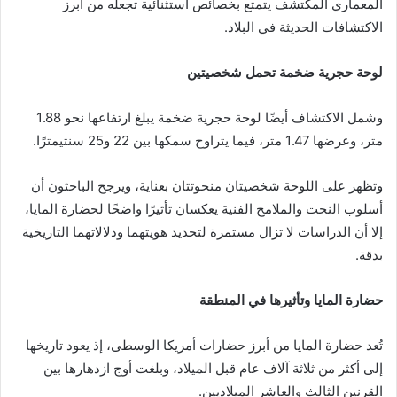
المعماري المكتشف يتمتع بخصائص استثنائية تجعله من أبرز
الاكتشافات الحديثة في البلاد.
لوحة حجرية ضخمة تحمل شخصيتين
وشمل الاكتشاف أيضًا لوحة حجرية ضخمة يبلغ ارتفاعها نحو 1.88
متر، وعرضها 1.47 متر، فيما يتراوح سمكها بين 22 و25 سنتيمترًا.
وتظهر على اللوحة شخصيتان منحوتتان بعناية، ويرجح الباحثون أن
أسلوب النحت والملامح الفنية يعكسان تأثيرًا واضحًا لحضارة المايا،
إلا أن الدراسات لا تزال مستمرة لتحديد هويتهما ودلالاتهما التاريخية
بدقة.
حضارة المايا وتأثيرها في المنطقة
تُعد حضارة المايا من أبرز حضارات أمريكا الوسطى، إذ يعود تاريخها
إلى أكثر من ثلاثة آلاف عام قبل الميلاد، وبلغت أوج ازدهارها بين
القرنين الثالث والعاشر الميلاديين.