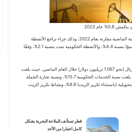
0.8% عام 2023
شهد الاقتصاد السعودي انكماشًا بنسبة 0.8% خلال السنة الماضية مقارنة بعام 2022، وذلك جراء تراجع الأنشطة
النفطية بنسبة 9%. بينما شهدت الأنشطة غير النفطية نموًا بنسبة 4.4%، والأنشطة الحكومية نمت بنسبة 2.1%، وفقًا
وبلغت قيمة الناتج المحلي بالأسعار الجارية 4 تريليون ريال (نحو 1.067 تريليون دولار) خلال العام الماضي، حيث بلغت
نسبة أنشطة الزيت الخام والغاز الطبيعي 25.4%، بينما بلغت نسبة الخدمات الحكومية 15.7%، ونسبة تجارة الجملة
والتجزئة والمطاعم والفنادق 9.7%، ونسبة الصناعات التحويلية (باستثناء تكرير الزيت) 8.8%، ونشاط تكرير الزيت
قطر تستأنف الملاحة البحرية بشكل
كامل اعتبارا من الأحد