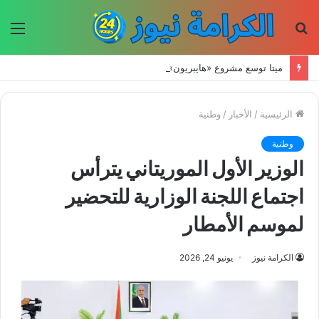
بحث
الق
عن
ميتا توسع مشروع «هايبريون» باستثمارات تتجاوز 50 مليار دولار لتعزيز قدراتها في الذكاء الاصطناعي
الرئيسية
/
الأخبار
/
وطنية
وطنية
الوزير الأول الموريتاني يترأس
اجتماع اللجنة الوزارية للتحضير
لموسم الأمطار
الكرامة نيوز
يونيو 24, 2026