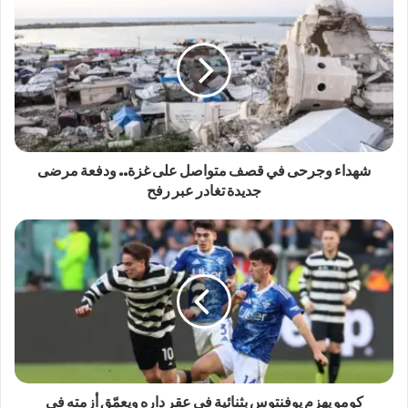
شهداء وجرحى في قصف متواصل على غزة.. ودفعة مرضى
جديدة تغادر عبر رفح
كومو يهزم يوفنتوس بثنائية في عقر داره ويعمّق أزمته في