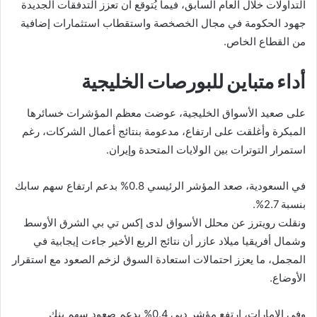
التداولات خلال العام السابق، فيما يُتوقع أن تعزز التدفقات الجديدة
جهود الحكومة في مجال الخصخصة واستقطاب استثمارات إضافية
من القطاع الخاص.
أداء متباين للبورصات الخليجية
على صعيد الأسواق الخليجية، عوضت معظم المؤشرات خسائرها
المبكرة وأغلقت على ارتفاع، مدعومة بنتائج أعمال الشركات، رغم
استمرار التوترات بين الولايات المتحدة وإيران.
في السعودية، صعد المؤشر الرئيسي 0.8% بدعم ارتفاع سهم سابك
بنسبة 2.7%.
ونقلت رويترز عن محلل الأسواق لدى إكس تي بي الشرق الأوسط
وشمال أفريقيا ميلاد عازر أن نتائج الربع الأخير جاءت إيجابية في
المجمل، ما يعزز احتمالات استعادة السوق لزخم الصعود مع استقرار
الأوضاع.
وفي الإمارات، ارتفع مؤشر دبي 0.4% بدعم صعود سهم بنك