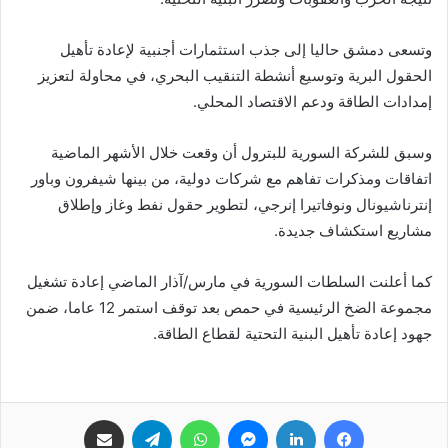
وتسعى دمشق حاليا إلى جذب استثمارات أجنبية لإعادة تأهيل
الحقول البرية وتوسيع أنشطة التنقيب البحري، في محاولة لتعزيز
إمدادات الطاقة ودعم الاقتصاد المحلي.
وسبق للشركة السورية للبترول أن وقعت خلال الأشهر الماضية
اتفاقات ومذكرات تفاهم مع شركات دولية، من بينها شيفرون وباور
إنترناشيونال ونوفاتيرا إنرجي، لتطوير حقول نفط وغاز وإطلاق
مشاريع استكشاف جديدة.
كما أعلنت السلطات السورية في مارس/آذار الماضي إعادة تشغيل
مجموعة الضخ الرئيسية في حمص بعد توقف استمر 12 عاما، ضمن
جهود إعادة تأهيل البنية التحتية لقطاع الطاقة.
فيسبوك
لينكدإن
ماسنجر
واتساب
تيلقرام
مشاركة عبر البريد