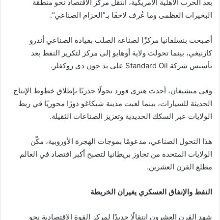
بعد الحرب الأهلية الأمريكية، انتقل مركز الاقتصاد نحو منطقة
البحيرات العظمى وما عُرف لاحقًا بـ”الحزام الصناعي”.
أصبحت بنسلفانيا مركزًا لصناعة الصلب بقيادة الصناعي أندرو
كارنيغي، بينما تحولت ولاية أوهايو إلى مركز لتكرير النفط بعد
تأسيس شركة Standard Oil على يد جون دي روكفلر.
وفي ميشيغان، أحدث هنري فورد تحولًا جذريًا بإطلاق خطوط الإنتاج
الحديثة للسيارات، بينما لعبت مدينة شيكاغو دورًا محوريًا في ربط
الولايات عبر السكك الحديدية وتعزيز الصناعات الثقيلة.
هذا التحول الصناعي، مدعومًا بموجات الهجرة الأوروبية، مكّن
الولايات المتحدة من تجاوز بريطانيا لتصبح أكبر اقتصاد في العالم
مطلع القرن العشرين.
النفط والإنفاق العسكري يغيران الخريطة
شهد القرن العشرون انتقالًا جديدًا لمركز القوة الاقتصادية نحو