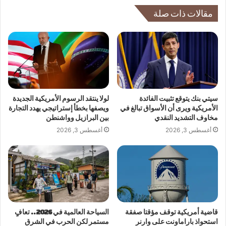
مقالات ذات صلة
سيتي بنك يتوقع تثبيت الفائدة
لولا ينتقد الرسوم الأمريكية الجديدة
الأمريكية ويرى أن الأسواق تبالغ في
ويصفها بخطأ إستراتيجي يهدد التجارة
مخاوف التشديد النقدي
بين البرازيل وواشنطن
أغسطس 3, 2026
أغسطس 3, 2026
قاضية أمريكية توقف مؤقتا صفقة
السياحة العالمية في 2026.. تعافٍ
استحواذ باراماونت على وارنر
مستمر لكن الحرب في الشرق