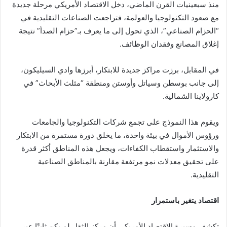
منذ سبعينيات القرن الماضي، دخل الاقتصاد الأمريكي مرحلة جديدة
مع صعود التكنولوجيا والعولمة، فتراجعت الصناعات التقليدية في
“الحزام الصناعي”، الذي تحول إلى ما يعرف بـ”حزام الصدأ” نتيجة
إغلاق المصانع وفقدان الوظائف.
في المقابل، برزت مراكز جديدة للابتكار، أبرزها وادي السيليكون،
إلى جانب بوسطن وسياتل وأوستن ومنطقة “مثلث الأبحاث” في
كارولاينا الشمالية.
ويقوم هذا النموذج على تجمع شركات التكنولوجيا والجامعات
ورؤوس الأموال في بيئة واحدة، ما يخلق دورة مستمرة من الابتكار
والاستثمار واستقطاب الكفاءات، ويجعل هذه المناطق أكثر قدرة
على تحقيق معدلات نمو مرتفعة مقارنة بالمناطق الصناعية
التقليدية.
اقتصاد يتغير باستمرار
تكشف مسيرة الاقتصاد الأمريكي أن مركز الثقل لم يكن ثابتًا عبر