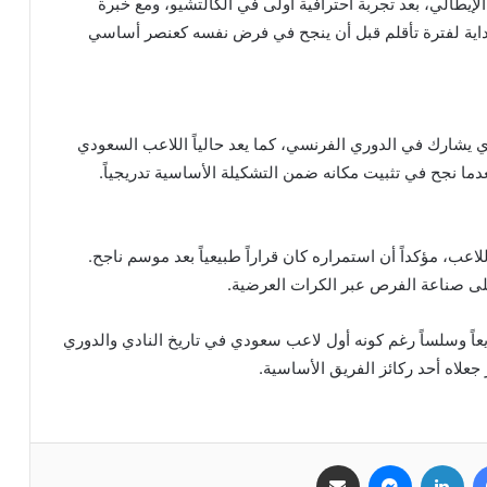
ي يوليو 2025 قادماً من روما الإيطالي، بعد تجربة احترافية أولى في الكالتشيو، ومع خبرة
داية لفترة تأقلم قبل أن ينجح في فرض نفسه كعنصر أساسي
يشارك في الدوري الفرنسي، كما يعد حالياً اللاعب السعودي
دما نجح في تثبيت مكانه ضمن التشكيلة الأساسية تدريجياً.
اعب، مؤكداً أن استمراره كان قراراً طبيعياً بعد موسم ناجح.
على صناعة الفرص عبر الكرات العرضية.
اً وسلساً رغم كونه أول لاعب سعودي في تاريخ النادي والدوري
 جعلاه أحد ركائز الفريق الأساسية.
فيسبوك
لينكدإن
ماسنجر
مشاركة عبر البريد