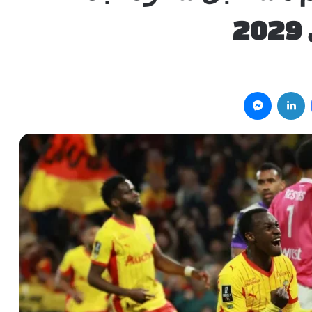
2
فيسبوك
لينكدإن
ماسنجر