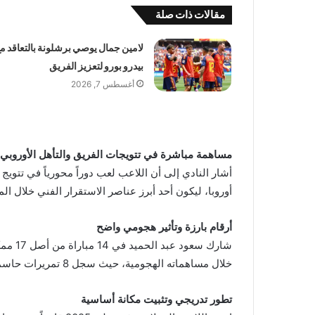
مقالات ذات صلة
لامين جمال يوصي برشلونة بالتعاقد م
بيدرو بورو لتعزيز الفريق
أغسطس 7, 2026
مساهمة مباشرة في تتويجات الفريق والتأهل الأوروبي
أشار النادي إلى أن اللاعب لعب دوراً محورياً في تتو
أوروبا، ليكون أحد أبرز عناصر الاستقرار الفني خلال ال
أرقام بارزة وتأثير هجومي واضح
شارك س
خلال مساهماته الهجومية، حيث سجل 8 تمريرات حاسمة، ليصبح أحد أكثر اللاعبين تأثيراً في مركزه داخل الفريق.
تطور تدريجي وتثبيت مكانة أساسية