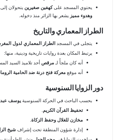
يحتوي المسجد على
كهفين صغيرين
يتحولان إلى 
وهدوء مميز
يشعر بها الزائر منذ دخوله.
الطراز المعماري والتاريخ
يتجلى في المسجد
الطراز المعماري لدول المغر
يرتبط المكان بعدة روايات تاريخية ودينية، منها:
أنه كان ملجأً لـ
مرقص
أحد تلاميذ السيد الم
أنه موقع
معركة فتح درنة ضد الحامية الرومان
دور الزوايا السنوسية
بحسب الباحث في الحركة السنوسية
يوسف عبد ا
تحفيظ القرآن الكريم
.
مخازن للغلال وحفظ الزكاة
.
إدارة شؤون المنطقة تحت إشراف
شيخ الزا
ساهمت الزوايا في
محو الجهل
ونشر الطمأنينة بي