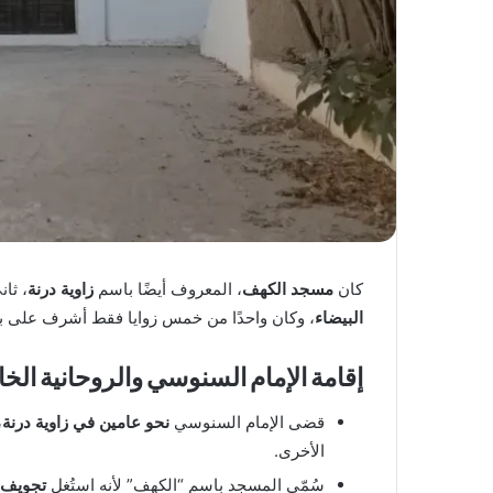
كان
مسجد الكهف
، المعروف أيضًا باسم
زاوية درنة
، ثان
البيضاء
، وكان واحدًا من خمس زوايا فقط أشرف على بنائها بنفسه من أصل 5
إقامة الإمام السنوسي والروحانية الخ
قضى الإمام السنوسي
نحو عامين في زاوية درنة
،
الأخرى.
سُمّي المسجد باسم “الكهف” لأنه استُغل
تجويف 