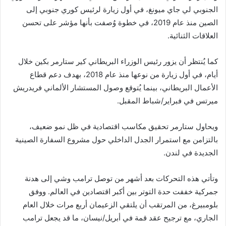
الجنوبي لي جاي ميونغ، في أول زيارة لرئيس كوري جنوبي إلى
الصين منذ عام 2019، في خطوة وُصفت بأنها مؤشر على تحسن
العلاقات الثنائية.
كما يُنتظر أن يزور رئيس الوزراء البريطاني كير ستارمر بكين خلال
أيام، في أول زيارة من نوعها منذ عام 2018، بهدف دعم قطاع
الأعمال البريطاني، بينما يُتوقع وصول المستشار الألماني فريدريش
ميرتس في فبراير/شباط المقبل.
ويحاول ستارمر تحقيق مكاسب اقتصادية في ظل نمو ضعيف،
بالتزامن مع استمرار الجدل الداخلي حول مشروع السفارة الصينية
الجديدة في لندن.
وتأتي هذه التحركات بعد أشهر من توصل ترامب وشي إلى هدنة
جمركية خففت حدة التوتر بين أكبر اقتصادين في العالم. ووفق
بلومبيرغ، من المرتقب أن يلتقي الزعيمان أربع مرات خلال العام
الجاري، مع ترجيح عقد قمة في أبريل/نيسان، ما قد يجعل ترامب