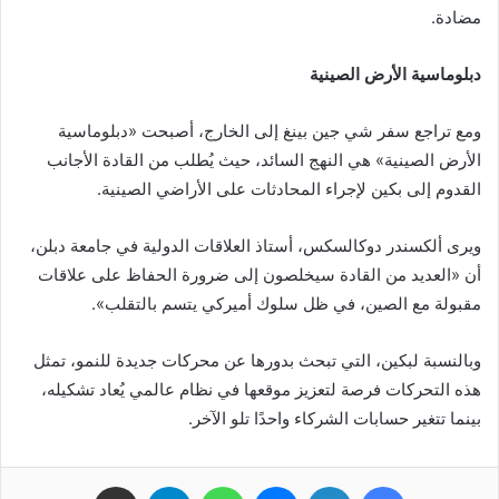
مضادة.
دبلوماسية الأرض الصينية
ومع تراجع سفر شي جين بينغ إلى الخارج، أصبحت «دبلوماسية
الأرض الصينية» هي النهج السائد، حيث يُطلب من القادة الأجانب
القدوم إلى بكين لإجراء المحادثات على الأراضي الصينية.
ويرى ألكسندر دوكالسكس، أستاذ العلاقات الدولية في جامعة دبلن،
أن «العديد من القادة سيخلصون إلى ضرورة الحفاظ على علاقات
مقبولة مع الصين، في ظل سلوك أميركي يتسم بالتقلب».
وبالنسبة لبكين، التي تبحث بدورها عن محركات جديدة للنمو، تمثل
هذه التحركات فرصة لتعزيز موقعها في نظام عالمي يُعاد تشكيله،
بينما تتغير حسابات الشركاء واحدًا تلو الآخر.
فيسبوك
لينكدإن
ماسنجر
واتساب
تيلقرام
مشاركة عبر البريد