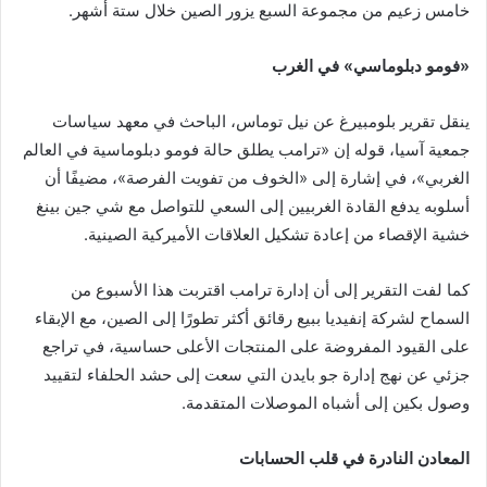
خامس زعيم من مجموعة السبع يزور الصين خلال ستة أشهر.
«فومو دبلوماسي» في الغرب
ينقل تقرير بلومبيرغ عن نيل توماس، الباحث في معهد سياسات
جمعية آسيا، قوله إن «ترامب يطلق حالة فومو دبلوماسية في العالم
الغربي»، في إشارة إلى «الخوف من تفويت الفرصة»، مضيفًا أن
أسلوبه يدفع القادة الغربيين إلى السعي للتواصل مع شي جين بينغ
خشية الإقصاء من إعادة تشكيل العلاقات الأميركية الصينية.
كما لفت التقرير إلى أن إدارة ترامب اقتربت هذا الأسبوع من
السماح لشركة إنفيديا ببيع رقائق أكثر تطورًا إلى الصين، مع الإبقاء
على القيود المفروضة على المنتجات الأعلى حساسية، في تراجع
جزئي عن نهج إدارة جو بايدن التي سعت إلى حشد الحلفاء لتقييد
وصول بكين إلى أشباه الموصلات المتقدمة.
المعادن النادرة في قلب الحسابات