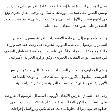
تمثل المعادن النادرة سببًا إضافيًا يدفع القادة الغربيين إلى بكين، إذ
تهيمن الصين على سلاسل توريدها عالميًا. وبموجب اتفاق تجاري وُقّع
في أكتوبر/تشرين الأول الماضي، وافقت بكين على تعليق تشديد قيود
التصدير على بعض هذه المعادن لمدة عام.
وتشير بلومبيرغ إلى أن قادة الاقتصادات الغربية يسعون لضمان
استمرار الوصول إلى هذه الموارد الحيوية، في وقت عقد فيه وزراء
مالية مجموعة السبع اجتماعًا في واشنطن لمناقشة «مواطن الضعف
في سلاسل توريد المعادن الحيوية»، وفق وزارة الخزانة الأميركية.
ورغم المخاوف من فائض الصادرات الصينية، التي وصفها الرئيس
الفرنسي إيمانويل ماكرون بأنها مسألة «حياة أو موت» للصناعة
الأوروبية، تتجه غالبية الحكومات الغربية نحو مقاربة براغماتية.
وفي هذا السياق، يدرس الاتحاد الأوروبي استبدال الرسوم المفروضة
على السيارات الكهربائية الصينية منذ عام 2024 بأسعار دنيا، في
خطوة قد تنهي نزاعًا تجاريًا تبادلت خلاله بكين وبروكسل إجراءات