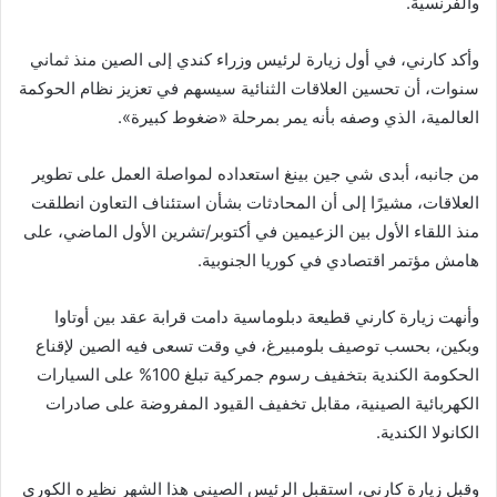
والفرنسية.
وأكد كارني، في أول زيارة لرئيس وزراء كندي إلى الصين منذ ثماني
سنوات، أن تحسين العلاقات الثنائية سيسهم في تعزيز نظام الحوكمة
العالمية، الذي وصفه بأنه يمر بمرحلة «ضغوط كبيرة».
من جانبه، أبدى شي جين بينغ استعداده لمواصلة العمل على تطوير
العلاقات، مشيرًا إلى أن المحادثات بشأن استئناف التعاون انطلقت
منذ اللقاء الأول بين الزعيمين في أكتوبر/تشرين الأول الماضي، على
هامش مؤتمر اقتصادي في كوريا الجنوبية.
وأنهت زيارة كارني قطيعة دبلوماسية دامت قرابة عقد بين أوتاوا
وبكين، بحسب توصيف بلومبيرغ، في وقت تسعى فيه الصين لإقناع
الحكومة الكندية بتخفيف رسوم جمركية تبلغ 100% على السيارات
الكهربائية الصينية، مقابل تخفيف القيود المفروضة على صادرات
الكانولا الكندية.
وقبل زيارة كارني، استقبل الرئيس الصيني هذا الشهر نظيره الكوري