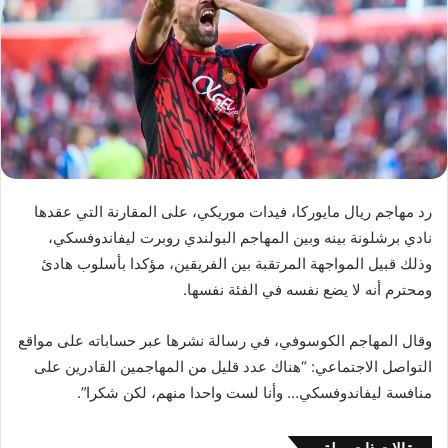
رد مهاجم ريال مايوركا، فيدات موريكي، على المقارنة التي عقدها
نادي برشلونة بينه وبين المهاجم البولندي روبرت ليفاندوفسكي،
وذلك قبيل المواجهة المرتقبة بين الفريقين، مؤكدا بأسلوب هادئ
ومحترم أنه لا يضع نفسه في الفئة نفسها.
وقال المهاجم الكوسوفي، في رسالة نشرها عبر حساباته على مواقع
التواصل الاجتماعي: “هناك عدد قليل من المهاجمين القادرين على
منافسة ليفاندوفسكي… وأنا لست واحدا منهم، لكن شكرا”.