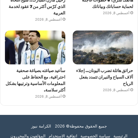
هاتفك سُرق؟ 6 خطوات عاجلة
رحيل مازن المبارك.. شيخ النحاة
لحماية حساباتك وبياناتك
الذي كرّس أكثر من 7 عقود لخدمة
أغسطس 8, 2026
العربية
أغسطس 8, 2026
حرائق هائلة تضرب اليونان.. إجلاء
سأعيد صياغته بصياغة صحفية
آلاف السياح والنيران تتمدد بفعل
احترافية، مع الحفاظ على
الرياح
المعلومات الأساسية وترتيبها بشكل
أغسطس 8, 2026
أكثر سلاسة.
أغسطس 8, 2026
جميع الحقوق محفوظة© 2026 الكرامة نيوز
الرئيسية
سياسة الخصوصية
اتفاقية الاستخدام
المؤلفون والمحررون