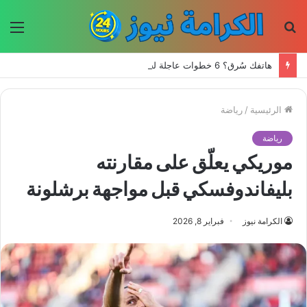
بحث
الق
عن
هاتفك سُرق؟ 6 خطوات عاجلة لحماية حساباتك وبياناتك
الرئيسية
/
رياضة
رياضة
موريكي يعلّق على مقارنته
بليفاندوفسكي قبل مواجهة برشلونة
الكرامة نيوز
فبراير 8, 2026