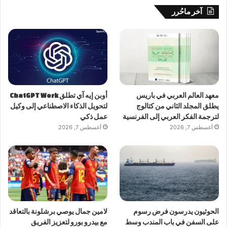
آخر ماحُرر
معهد العالم العربي في باريس
أوبن إيه آي تطلق ChatGPT Work
يطلق المجلد الثاني من كتالوج
لتحويل الذكاء الاصطناعي إلى وكيل
لترجمة الفكر العربي إلى الفرنسية
عمل ذكي
أغسطس 7, 2026
أغسطس 7, 2026
الحوثيون يدرسون فرض رسوم
لامين جمال يوصي برشلونة بالتعاقد
على السفن في باب المندب وسط
مع بيدرو بورو لتعزيز الفريق