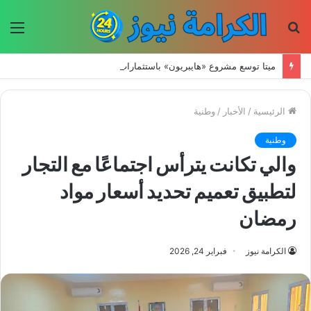
بحث
الق
عن
ميتا توسع مشروع «هايبريون» باستثمارات تتجاوز 50 مليار دولار لتعزيز قدراتها في الذكاء الاصطناعي
الرئيسية
/
الأخبار
/
وطنية
وطنية
والي تكانت يترأس اجتماعًا مع التجار
لتطبيق تعميم تحديد أسعار مواد
رمضان
الكرامة نيوز
فبراير 24, 2026