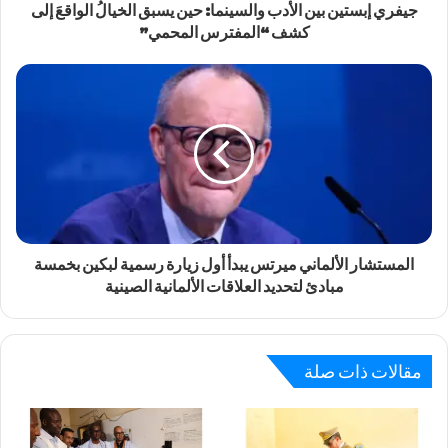
جيفري إبستين بين الأدب والسينما: حين يسبق الخيالُ الواقعَ إلى
كشف “المفترس المحمي”
المستشار الألماني ميرتس يبدأ أول زيارة رسمية لبكين بخمسة
مبادئ لتحديد العلاقات الألمانية الصينية
مقالات ذات صلة