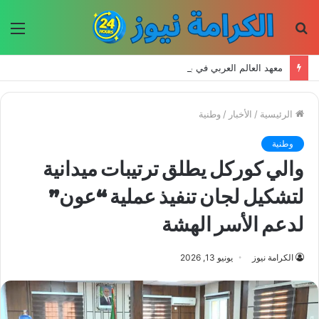
بحث
الق
عن
معهد العالم العربي في باريس يطلق المجلد الثاني من كتالوج لترجمة الفكر العربي إلى الفرنسية
الرئيسية
/
الأخبار
/
وطنية
وطنية
والي كوركل يطلق ترتيبات ميدانية
لتشكيل لجان تنفيذ عملية “عون”
لدعم الأسر الهشة
الكرامة نيوز
يونيو 13, 2026