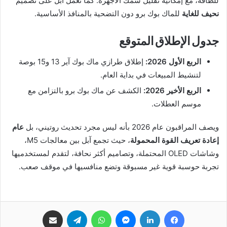
للطاقة، مع إمكانية تقليل سمك الأجهزة. كما تعمل آبل على تصميم
نحيف للغاية
للماك بوك برو دون التضحية بالمنافذ الأساسية.
جدول الإطلاق المتوقع
الربع الأول 2026:
إطلاق طرازي ماك بوك آير 13 و15 بوصة
لتنشيط المبيعات في بداية العام.
الربع الأخير 2026:
الكشف عن ماك بوك برو بالتزامن مع
موسم العطلات.
ويصف المراقبون عام 2026 بأنه ليس مجرد تحديث روتيني، بل
عام
إعادة تعريف القوة المحمولة
، حيث تجمع آبل بين معالجات M5،
وشاشات OLED المحتملة، وتصاميم أكثر نحافة، لتقدم لمستخدميها
تجربة حوسبة قوية غير مسبوقة وتضع منافسيها في موقف صعب.
فيسبوك
لينكدإن
ماسنجر
واتساب
تيلقرام
مشاركة عبر البريد