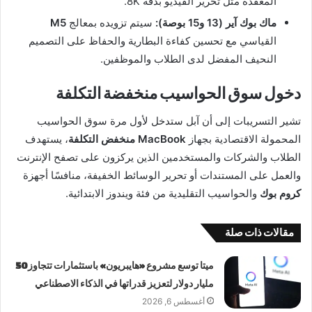
المعقدة مثل تحرير الفيديو بدقة 8K.
ماك بوك آير (13 و15 بوصة):
سيتم تزويده بمعالج
M5
القياسي مع تحسين كفاءة البطارية والحفاظ على التصميم
النحيف المفضل لدى الطلاب والموظفين.
دخول سوق الحواسيب منخفضة التكلفة
تشير التسريبات إلى أن آبل ستدخل لأول مرة سوق الحواسيب
المحمولة الاقتصادية بجهاز
MacBook منخفض التكلفة
، يستهدف
الطلاب والشركات والمستخدمين الذين يركزون على تصفح الإنترنت
والعمل على المستندات أو تحرير الوسائط الخفيفة، منافسًا أجهزة
كروم بوك
والحواسيب التقليدية من فئة ويندوز الابتدائية.
مقالات ذات صلة
ميتا توسع مشروع «هايبريون» باستثمارات تتجاوز 50
مليار دولار لتعزيز قدراتها في الذكاء الاصطناعي
أغسطس 6, 2026