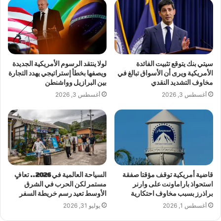
سيتي بنك يتوقع تثبيت الفائدة
لولا ينتقد الرسوم الأمريكية الجديدة
الأمريكية ويرى أن الأسواق تبالغ في
ويصفها بخطأ إستراتيجي يهدد التجارة
مخاوف التشديد النقدي
بين البرازيل وواشنطن
أغسطس 3, 2026
أغسطس 3, 2026
قاضية أمريكية توقف مؤقتا صفقة
السياحة العالمية في 2026.. تعافٍ
استحواذ باراماونت على وارنر
مستمر لكن الحرب في الشرق
براذرز بسبب مخاوف احتكارية
الأوسط تعيد رسم خريطة السفر
أغسطس 1, 2026
يوليو 31, 2026