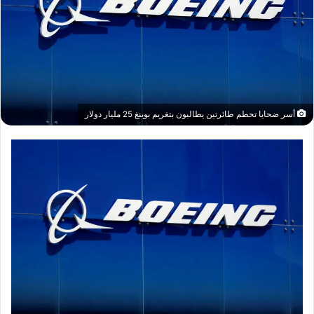
أسر ضحايا تحطم طائرتين يطالبون بتغريم بوينغ 25 مليار دولار