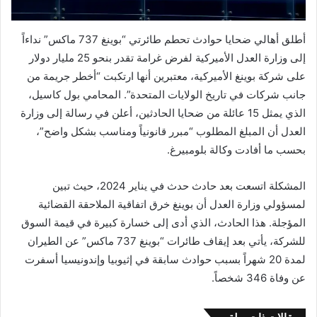
أطلق أهالي ضحايا حوادث تحطم طائرتي “بوينغ 737 ماكس” نداءاً
إلى وزارة العدل الأميركية لفرض غرامة تقدر بنحو 25 مليار دولار
على شركة بوينغ الأميركية، معتبرين أنها ارتكبت “أخطر جريمة من
جانب شركات في تاريخ الولايات المتحدة”. المحامي بول كاسيل،
الذي يمثل 15 عائلة من ضحايا الحادثين، أعلن في رسالة إلى وزارة
العدل أن المبلغ المطلوب “مبرر قانونياً ومناسب بشكل واضح”،
بحسب ما أفادت وكالة بلومبيرغ.
المشكلة اتسعت بعد حادث حدث في يناير 2024، حيث تبين
لمسؤولي وزارة العدل أن بوينغ خرق اتفاقية الملاحقة القضائية
المؤجلة. هذا الحادث، الذي أدى إلى خسارة كبيرة في قيمة السوق
للشركة، يأتي بعد إيقاف طائرات “بوينغ 737 ماكس” عن الطيران
لمدة 20 شهراً بسبب حوادث سابقة في إثيوبيا وإندونيسيا أسفرت
عن وفاة 346 شخصاً.