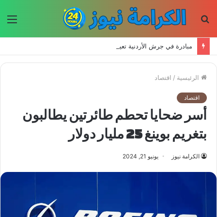
بحث
الق
عن
مبادرة في جرش الأردنية تعيد إحياء الحرف اليدوية وتحافظ على التراث للأجيال الجديدة
الرئيسية
/
اقتصاد
اقتصاد
أسر ضحايا تحطم طائرتين يطالبون
بتغريم بوينغ 25 مليار دولار
الكرامة نيوز
يونيو 21, 2024