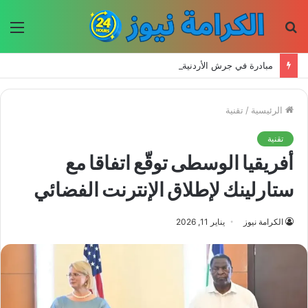
بحث
الق
عن
مبادرة في جرش الأردنية تعيد إحياء الحرف اليدوية وتحافظ على التراث للأجيال الجديدة
الرئيسية
/
تقنية
تقنية
أفريقيا الوسطى توقّع اتفاقا مع
ستارلينك لإطلاق الإنترنت الفضائي
الكرامة نيوز
يناير 11, 2026