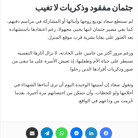
جثمان مفقود وذكريات لا تغيب
لم تستطع سعاد توديع زوجها وأبنائها أو المشاركة في مراسم دفنهم،
كما بقي مصير جثمان ابنها يحيى مجهولا، رغم اعتقادها باستشهاده
بعد العثور على بقايا بشرية قرب موقع المنزل.
ورغم مرور أكثر من عامين على الحادثة، لا تزال آثارها النفسية
تسيطر على حياة الأم وطفليها، إذ تعيش الأسرة على ما تبقى من
صور وذكريات أفرادها الذين رحلوا.
وتقول سعاد إن أمنيتها الوحيدة اليوم أن ترى أبناءها الشهداء في
أحلامها ولو للحظات، وأن تتمكن من احتضانهم مرة أخيرة، بعدما
حُرمت من وداعهم في الواقع.
فيسبوك
لينكدإن
ماسنجر
واتساب
تيلقرام
مشاركة عبر البريد