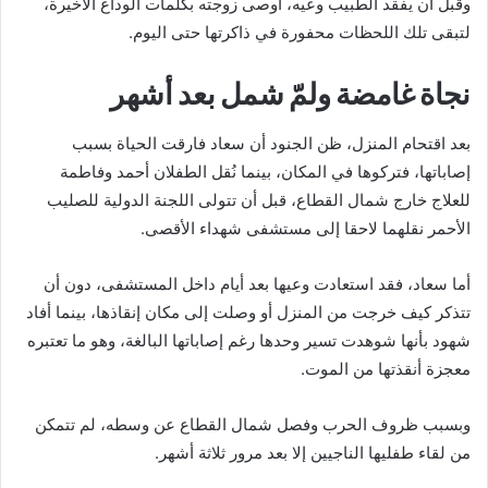
وقبل أن يفقد الطبيب وعيه، أوصى زوجته بكلمات الوداع الأخيرة،
لتبقى تلك اللحظات محفورة في ذاكرتها حتى اليوم.
نجاة غامضة ولمّ شمل بعد أشهر
بعد اقتحام المنزل، ظن الجنود أن سعاد فارقت الحياة بسبب
إصاباتها، فتركوها في المكان، بينما نُقل الطفلان أحمد وفاطمة
للعلاج خارج شمال القطاع، قبل أن تتولى اللجنة الدولية للصليب
الأحمر نقلهما لاحقا إلى مستشفى شهداء الأقصى.
أما سعاد، فقد استعادت وعيها بعد أيام داخل المستشفى، دون أن
تتذكر كيف خرجت من المنزل أو وصلت إلى مكان إنقاذها، بينما أفاد
شهود بأنها شوهدت تسير وحدها رغم إصاباتها البالغة، وهو ما تعتبره
معجزة أنقذتها من الموت.
وبسبب ظروف الحرب وفصل شمال القطاع عن وسطه، لم تتمكن
من لقاء طفليها الناجيين إلا بعد مرور ثلاثة أشهر.