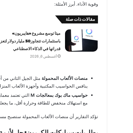
وقوية الأداء. أبرز الأمثلة:
مقالات ذات صلة
ميتا توسع مشروع «هايبريون»
باستثمارات تتجاوز 50 مليار دولار لت
قدراتها في الذكاء الاصطناعي
أغسطس 6, 2026
منصات الألعاب المحمولة
مثل الجيل الثاني من أ
ينافس الحواسيب المكتبية وأجهزة الألعاب المنزل
حواسيب ماك بوك بمعالجات M
مع استهلاك منخفض للطاقة وحرارة أقل، ما يجعلها 
تؤكد التقارير أن منصات الألعاب المحمولة ستصبح مس
بطاريات سيليكات الكربون: حل لأزمة 