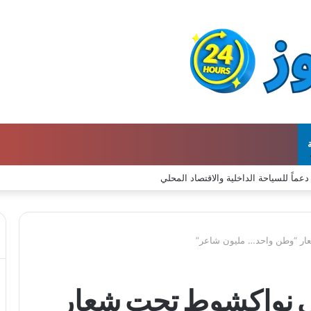
ار “وطن واحد… مليون شاعر”
في نواكشوط تحت شعار