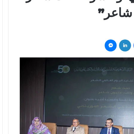
شاعر”
فيسبوك
لينكدإن
ماسنجر