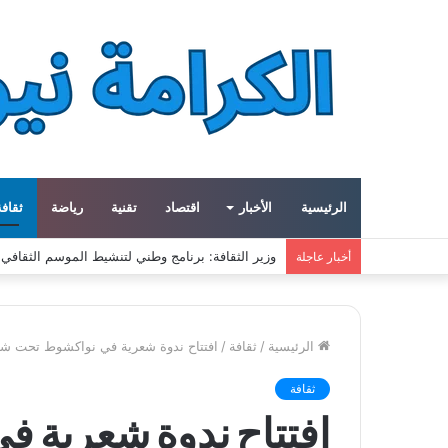
الرئيسية
الأخبار
اقتصاد
تقنية
رياضة
ثقافة
ميتا توسع مشروع «هايبريون» باستثمارات تتجاوز 50 مليار دولار لتعزيز قدراتها في الذكاء الاصطناعي
أخبار عاجلة
الرئيسية
/
ثقافة
/
افتتاح ندوة شعرية في نواكشوط تحت شع
ثقافة
افتتاح ندوة شعرية 