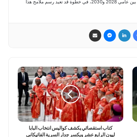
وتتوقع التقارير أن ترى هذه الأجهزة النور في الفترة ما بين عامي 2028 و2030، في خطوة قد تعيد رسم ملامح هذا
فيسبوك
لينكدإن
ماسنجر
مشاركة عبر البريد
كتاب استقصائي يكشف كواليس انتخاب البابا
ليون الرابع عشر ويكسر جدار السرية الفاتيكاني