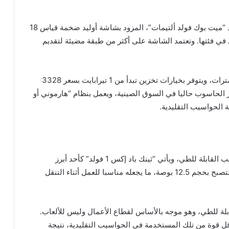
في مايو/أيار الماضي، أعلنت هواوي عن حاسوبها الرائد “ميت بوك فولد ألتيمات”، المزود بشاشة أوليد ضخمة قياس 18
 في فئتها. وتعتمد الشاشة على أكثر من طبقة مضيئة لتقديم
ويبلغ وزن الجهاز 1.16 كيلوغرام فقط، بسماكة 7.3 مليمترات، ويتوفر بخيارات تخزين تبدأ من 1 تيرابايت بسعر 3328
تيرابايت بسعر 3744 دولارا. ويتوفر الحاسوب حاليا في السوق الصينية، ويعمل بنظام “هارموني أو
 الحواسيب التقليدية.
تعد لينوفو من أبرز الشركات العاملة في قطاع الحواسيب القابلة للطي، ويأتي “ثينك باد إكس 1 فولد” كأحد أبرز
نماذجها، حيث يضم شاشة قياس 16 بوصة يمكن طيها لتصبح بحجم 12.5 بوصة، ما يجعله مناسبا للعمل أثناء التنقل
ابلة للطي، وهو موجه بالأساس لقطاع الأعمال وليس للألعاب.
أقل قوة من تلك المستخدمة في الحواسيب التقليدية، نتيجة