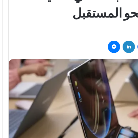
حو المستقبل
فيسبوك
لينكدإن
ماسنجر