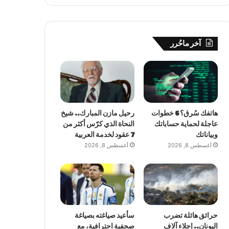
آخر ماحُرر
هاتفك سُرق؟ 6 خطوات
رحيل مازن المبارك.. شيخ
عاجلة لحماية حساباتك
النحاة الذي كرّس أكثر من
وبياناتك
7 عقود لخدمة العربية
أغسطس 8, 2026
أغسطس 8, 2026
حرائق هائلة تضرب
سأعيد صياغته بصياغة
اليونان.. إجلاء آلاف
صحفية احترافية، مع