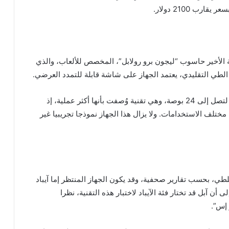
ب 2100 دولار.
 الأخير حاسوب “ليجون برو رولابل”، المخصص للألعاب، والذي
الطي التقليدي، يعتمد الجهاز على شاشة قابلة للتمدد العرضي.
ويأتي الحاسوب بشاشة قياس 16 بوصة يمكن توسيعها لتصل إلى 24 بوصة، وهي تقنية وُصفت بأنها أكثر عملية، إذ
تلف الاستخدامات. ولا يزال هذا الجهاز نموذجا تجريبيا غير
ي، بحسب تقارير صحفية، وقد يكون الجهاز المنتظر إما آيباد
ن آبل قد تختار فئة الآيباد لاختبار هذه التقنية، نظرا
 إس”.