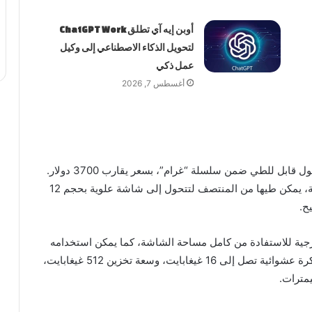
أوبن إيه آي تطلق ChatGPT Work
لتحويل الذكاء الاصطناعي إلى وكيل
عمل ذكي
أغسطس 7, 2026
كشفت شركة إل جي عام 2023 عن أول حاسوب محمول قابل للطي ضمن سلسلة “غرام”، بسعر يقارب 3700 دولار.
ويأتي الجهاز بشاشة كبيرة من نوع أوليد قياس 17 بوصة، يمكن طيها من المنتصف لتتحول إلى شاشة علوية بحجم 12
جية للاستفادة من كامل مساحة الشاشة، كما يمكن استخدامه
بالوضع الطولي أو العرضي. ويضم معالجا من إنتل، وذاكرة عشوائية تصل إلى 16 غيغابايت، وسعة تخزين 512 غيغابايت،