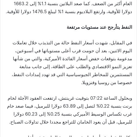
العام أكثر من الضعف. كما صعد البلاتين بنسبة 1.1% إلى 1663.2
دولارا للأوقية، وارتفع البلاديوم بنسبة 1% ليبلغ 1476.5 دولارا للأوقية.
النفط يتأرجح عند مستويات مرتفعة
في المقابل، شهدت أسعار النفط حالة من التذبذب خلال تعاملات
اليوم الاثنين، بعد أن حومت قرب أعلى مستوياتها في أسبوعين،
مدعومة بتوقعات خفض أسعار الفائدة الأميركية، والتي من شأنها
تعزيز النمو الاقتصادي والطلب على الطاقة، إلى جانب متابعة
المستثمرين للمخاطر الجيوسياسية التي قد تهدد إمدادات النفط،
خصوصا من روسيا وفنزويلا.
وبحلول الساعة 07:22 بتوقيت غرينتش، ارتفعت العقود الآجلة لخام
برنت بنسبة 0.22% لتصل إلى 63.89 دولارا للبرميل، فيما صعد خام
غرب تكساس الوسيط الأميركي بنسبة 0.25% إلى 60.23 دولارا
للبرميل، قبل أن يعود الخامان للتراجع مجددا خلال تداولات الصباح.