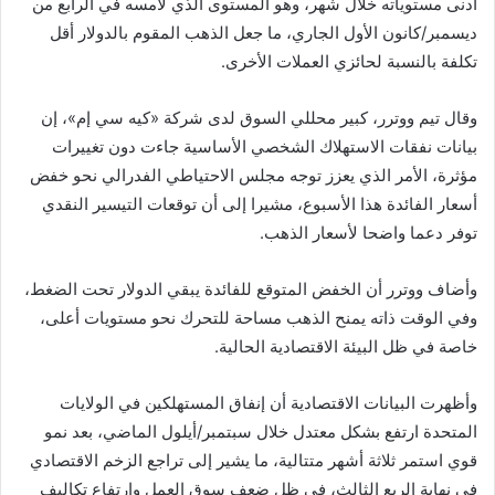
أدنى مستوياته خلال شهر، وهو المستوى الذي لامسه في الرابع من
ديسمبر/كانون الأول الجاري، ما جعل الذهب المقوم بالدولار أقل
تكلفة بالنسبة لحائزي العملات الأخرى.
وقال تيم ووترر، كبير محللي السوق لدى شركة «كيه سي إم»، إن
بيانات نفقات الاستهلاك الشخصي الأساسية جاءت دون تغييرات
مؤثرة، الأمر الذي يعزز توجه مجلس الاحتياطي الفدرالي نحو خفض
أسعار الفائدة هذا الأسبوع، مشيرا إلى أن توقعات التيسير النقدي
توفر دعما واضحا لأسعار الذهب.
وأضاف ووترر أن الخفض المتوقع للفائدة يبقي الدولار تحت الضغط،
وفي الوقت ذاته يمنح الذهب مساحة للتحرك نحو مستويات أعلى،
خاصة في ظل البيئة الاقتصادية الحالية.
وأظهرت البيانات الاقتصادية أن إنفاق المستهلكين في الولايات
المتحدة ارتفع بشكل معتدل خلال سبتمبر/أيلول الماضي، بعد نمو
قوي استمر ثلاثة أشهر متتالية، ما يشير إلى تراجع الزخم الاقتصادي
في نهاية الربع الثالث، في ظل ضعف سوق العمل وارتفاع تكاليف