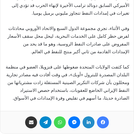
الأميركي السابق دونالد ترامب الأخيرة لإنهاء الحرب قد تؤدي إلى
تغيرات في إمدادات النفط تتجاوز مليوني برميل يوميا.
وفي الأثناء، تجري مجموعة الدول السبع والاتحاد الأوروبي محادثات
لفرض حظر كامل على الخدمات البحرية، ليحل محل سقف الأسعار
المفروض على صادرات النفط الروسية، وهو ما قد يحد من
الإمدادات القادمة من ثاني أكبر منتج للنفط في العالم.
كما كثفت الولايات المتحدة ضغوطها على فنزويلا، العضو في منظمة
البلدان المصدرة للبترول «أوبك»، في وقت أفادت فيه مصادر تجارية
ومحللون بأن شركات التكرير الصينية المستقلة زادت مشترياتها من
النفط الإيراني الخاضع للعقوبات، باستخدام حصص الاستيراد
الصادرة حديثا، ما أسهم في تقليص وفرة الإمدادات في الأسواق.
فيسبوك
لينكدإن
ماسنجر
واتساب
تيلقرام
مشاركة عبر البريد