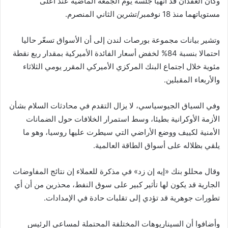
وكان العقدان قد أنهيا جلسة يوم الجمعة الماضية عند أعلى
مستوياتهما منذ 18 نوفمبر/تشرين الثاني المنصرم.
وتشير بيانات مجموعة بورصات لندن إلى أن الأسواق تسعّر حاليا
احتمالا بنسبة 84% لخفض أسعار الفائدة الأميركية بمقدار ربع نقطة
مئوية خلال اجتماع البنك المركزي الأميركي المقرر يومي الثلاثاء
والأربعاء المقبلين.
وفي السياق الجيوسياسي، لا يزال التقدم في محادثات السلام بشأن
الأزمة الأوكرانية بطيئا، وسط استمرار الخلافات حول الضمانات
الأمنية لكييف ووضع الأراضي التي سيطرت عليها روسيا، وهو ما
يلقي بظلاله على أسواق الطاقة العالمية.
وقال محللو بنك «إيه إن زد» في مذكرة للعملاء إن نتائج المفاوضات
الجارية قد يكون لها تأثير كبير على سوق النفط، محذرين من أن أي
تطورات جوهرية قد تؤدي إلى تقلبات حادة في الإمدادات.
وأضافوا أن السيناريوهات المختلفة المحتملة لمساعي الرئيس