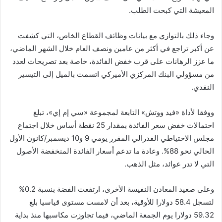
المعيشة التي كبحت الطلب.
وجاء ذلك بالتوازي مع بيانات وظائف القطاع الخاص، التي كشفت
عن أكبر تراجع في أكثر من عامين ونصف العام خلال الشهر الماضي،
ما عزز الرهانات على قرب خفض الفائدة، خاصة بعد تصريحات لعدد
من مسؤولي البنك المركزي الأميركي اتسمت بالميل إلى التيسير
النقدي.
ووفقا لأداة «فيد ووتش» التابعة لمجموعة «سي إم إي»، تبلغ
احتمالات خفض سعر الفائدة بمقدار 25 نقطة أساس خلال اجتماع
مجلس الاحتياطي الفدرالي المقرر يومي 9 و10 ديسمبر/كانون الأول
الحالي نحو 88%. وعادة ما تدعم أسعار الفائدة المنخفضة الأصول
التي لا تدر عوائد، مثل الذهب.
وعلى صعيد المعادن النفيسة الأخرى، ارتفعت الفضة بنسبة 0.2%
لتسجل 58.4 دولارا للأوقية، بعد أن لامست مستوى قياسيا بلغ
59.32 دولارا يوم الجمعة الماضي، فيما تجاوزت مكاسبها منذ بداية