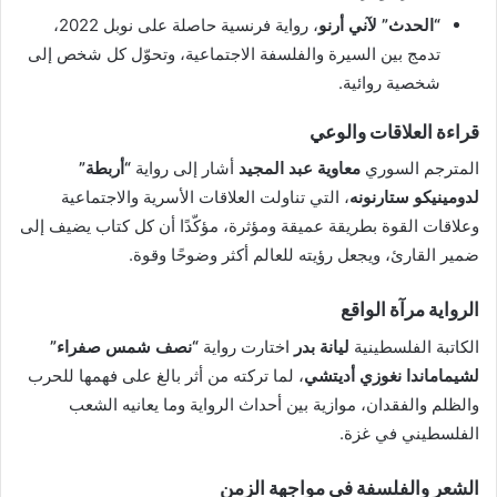
“الحدث” لآني أرنو
، رواية فرنسية حاصلة على نوبل 2022،
تدمج بين السيرة والفلسفة الاجتماعية، وتحوّل كل شخص إلى
شخصية روائية.
قراءة العلاقات والوعي
المترجم السوري
معاوية عبد المجيد
أشار إلى رواية
“أربطة”
لدومينيكو ستارنونه
، التي تناولت العلاقات الأسرية والاجتماعية
وعلاقات القوة بطريقة عميقة ومؤثرة، مؤكّدًا أن كل كتاب يضيف إلى
ضمير القارئ، ويجعل رؤيته للعالم أكثر وضوحًا وقوة.
الرواية مرآة الواقع
الكاتبة الفلسطينية
ليانة بدر
اختارت رواية
“نصف شمس صفراء”
لشيماماندا نغوزي أديتشي
، لما تركته من أثر بالغ على فهمها للحرب
والظلم والفقدان، موازية بين أحداث الرواية وما يعانيه الشعب
الفلسطيني في غزة.
الشعر والفلسفة في مواجهة الزمن