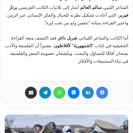
الشاعر الليبي
سالم العالم
أشار إلى ثلاثيات الكاتب الفرنسي
برنار
فيربر
، التي أعادت تشكيل نظرته للخيال والفكر الإنساني عبر الزمن،
واعتبر القراءة بمثابة “تنفس ولو من ثقب إبرة”.
أما الكاتب والشاعر اللبناني
شربل داغر
فقد اكتشف متعة القراءة
الحقيقية في كتاب
“الجمهورية” لأفلاطون
، معتبراً أن الفلسفة والأدب
يفتحان آفاقًا للتساؤل والبحث، ويكشفان خصومة الشعر والفلسفة
في بناء المجتمعات والأفكار.
فيسبوك
لينكدإن
ماسنجر
واتساب
تيلقرام
مشاركة عبر البريد