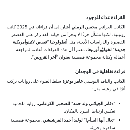
القراءة غذاء للوجود
الكاتب العراقي
محسن الرملي
أشار إلى أن قراءاته في 2025 كانت
روتينية، لكنها تشكّل جزءًا لا يتجزأ من حياته. لقد ركز على القصص
القصيرة والدراسات الأدبية، مثل
أنطولوجيا “قصص لاتينوأمريكية
جديدة” لخوليُو أورتيغا
، معتبراً أن هذه القراءات أعادته لمراجعة
أعماله وكتابة مجموعة قصصية بعنوان
“آخر القرويين”
.
قراءة تغلغلية في الوجدان
الكاتب والناقد التونسي
عامر بوعزة
سلط الضوء على روايات تركت
أثرًا في وعيه، مثل:
“دفاتر الجيلاني ولد حمد” للصحبي الكرعاني
، رواية ملحمية
تعكس ارتباط السرد بالمكان.
“تعال أيها السأم!” لوليد أحمد الفرشيشي
، مجموعة قصصية
ساخرة وجريئة.