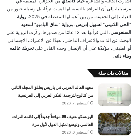
أشارت الكاتبة والشاعرة
حياة قاصدي
من الجزائر، المقيمة في
مرسيليا، إلى أن القراءة بالنسبة لها ليست ترفًا، بل وسيلة عبور من
الغياب إلى الحقيقة. من بين أعمالها المفضلة في 2025،
رواية
“الحي اللاتيني” لسهيل إدريس
، و
رواية “ساق البامبو” لسعود
السنعوسي
، التي قرأتها بعد 12 عامًا من صدورها. ركّزت الرواية على
البحث عن الذات والاعتراف الداخلي، بعيدًا عن الاعتراف الاجتماعي
أو الطبقي، مؤكدّة على أن الإنسان وحده القادر على
تحريك عالمه
وبناء ذاته
.
مقالات ذات صلة
معهد العالم العربي في باريس يطلق المجلد الثاني
من كتالوج لترجمة الفكر العربي إلى الفرنسية
أغسطس 7, 2026
اليونسكو تضيف 25 موقعاً جديداً إلى قائمة التراث
العالمي وتوسع تمثيل الدول لأول مرة
أغسطس 6, 2026