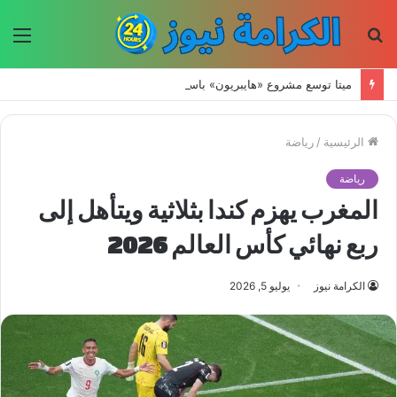
بحث
الق
عن
ميتا توسع مشروع «هايبريون» باستثمارات تتجاوز 50 مليار دولار لتعزيز قدراتها في الذكاء الاصطناعي
الرئيسية
/
رياضة
رياضة
المغرب يهزم كندا بثلاثية ويتأهل إلى
ربع نهائي كأس العالم 2026
الكرامة نيوز
يوليو 5, 2026