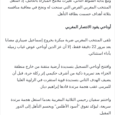
ومع بداية الشوط الثاني، تغيرت ملامح المباراة بالكامل، إذ استغل
المنتخب المغربي الفرص التي سنحت له ونجح في معاقبة منافسه
بثلاثة أهداف حسمت بطاقة التأهل.
أوناحي يقود الانتصار المغربي
تلقى المنتخب المغربي ضربة مبكرة بخروج إسماعيل صيباري مصابا
بعد مرور 22 دقيقة فقط، إلا أن عز الدين أوناحي عوض غياب زميله
بأداء استثنائي.
وافتتح أوناحي التسجيل بتسديدة أرضية متقنة من خارج منطقة
الجزاء بعد تمريرة ذكية من أشرف حكيمي إثر ركلة حرة، قبل أن
يضيف الهدف الثاني بتسديدة قوية استقرت في الزاوية العليا
للمرمى عقب هجمة مرتدة قادها إبراهيم دياز.
واختتم سفيان رحيمي الثلاثية المغربية بعدما استغل هجمة مرتدة
سريعة، ليؤكد تفوق “أسود الأطلس” ويحسم التأهل إلى الدور
المقبل.