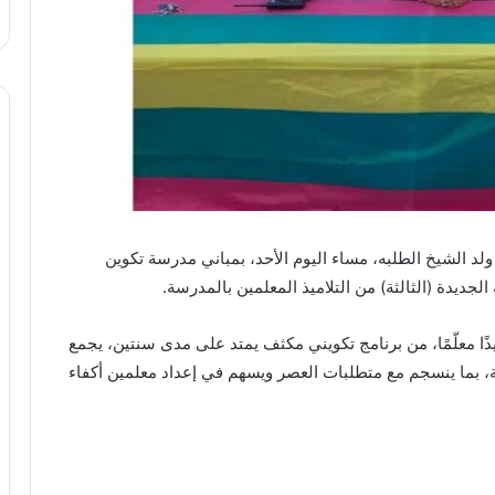
لد الشيخ الطلبه، مساء اليوم الأحد، بمباني مدرسة تكوين
لجديدة (الثالثة) من التلاميذ المعلمين بالمدرسة.
نتظر أن تستفيد هذه الدفعة، التي تضم 46 تلميذًا معلّمًا، من برنامج تكويني مكثف يمتد على مدى سنتين، يجمع
ثة، بما ينسجم مع متطلبات العصر ويسهم في إعداد معلمين أكفاء