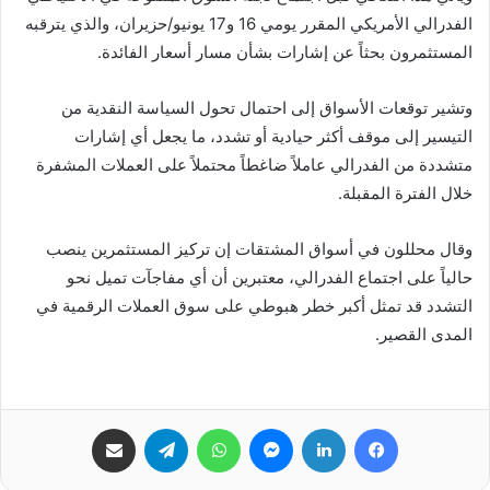
الفدرالي الأمريكي المقرر يومي 16 و17 يونيو/حزيران، والذي يترقبه
المستثمرون بحثاً عن إشارات بشأن مسار أسعار الفائدة.
وتشير توقعات الأسواق إلى احتمال تحول السياسة النقدية من
التيسير إلى موقف أكثر حيادية أو تشدد، ما يجعل أي إشارات
متشددة من الفدرالي عاملاً ضاغطاً محتملاً على العملات المشفرة
خلال الفترة المقبلة.
وقال محللون في أسواق المشتقات إن تركيز المستثمرين ينصب
حالياً على اجتماع الفدرالي، معتبرين أن أي مفاجآت تميل نحو
التشدد قد تمثل أكبر خطر هبوطي على سوق العملات الرقمية في
المدى القصير.
فيسبوك
لينكدإن
ماسنجر
واتساب
تيلقرام
مشاركة عبر البريد