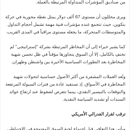
من صناديق المؤشرات المتداولة المرتبطة بالعملة.
ويرى محللون أن مستوى 67 ألف دولار يمثل نقطة محورية في حركة
بتكوين، حيث تتجمع عنده مؤشرات فنية مهمة تشمل أحجام التداول
والمتوسطات المتحركة، ما يجعله مستوى مراقباً في المدى القريب.
كما يشير خبراء إلى أن المخاطر المرتبطة بشركة “إستراتيجى” لم
تختفِ بالكامل، إلا أن السوق يتجاوزها مؤقتاً في ظل تحسن شهية
المخاطرة بعد التطورات السياسية الأخيرة بين واشنطن وطهران.
وتُعد العملات المشفرة من أكثر الأصول حساسية لتحولات شهية
المخاطرة في الأسواق، إذ تستفيد عادة من فترات السيولة المرتفعة
والتوقعات بالتيسير النقدي، بينما تتعرض لضغوط عند ارتفاع عوائد
السندات أو تشديد السياسة النقدية.
ترقب لقرار الفدرالي الأمريكي
ويأتي هذا التعافي قبل اجتماع لجنة السوق المفتوحة في الاحتياطي