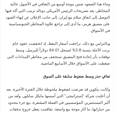
وجاء هذا الصعود ضمن موجة أوسع من التعافي في الأصول عالية
المخاطر، بعد تصريحات الرئيس الأمريكي دونالد ترمب التي أكد فيها
التوصل إلى اتفاق سلام مع إيران، إلى جانب الإعلان عن إنهاء القيود
على مضيق هرمز، ما أدى إلى تراجع علاوة المخاطر الجيوسياسية
في الأسواق.
وبالتزامن مع ذلك، تراجعت أسعار النفط، إذ انخفضت عقود خام
برنت الآجلة بنسبة 3.8% لتسجل 84.01 دولاراً للبرميل، وسط
توقعات بأن إعادة فتح المضيق ستخفف من مخاطر الإمدادات التي
ضغطت على الأسواق خلال الأسابيع الماضية.
تعافٍ حذر وسط ضغوط سابقة على السوق
وكانت بتكوين قد تعرضت لضغوط ملحوظة خلال الفترة الأخيرة، بعد
أن أعلنت شركة “إستراتيجى” التي أسسها مايكل سايلور، وتُعد من
أكبر المستثمرين المؤسسيين في العملة المشفرة، بيع جزء محدود
من حيازاتها، ما أثار موجة بيع واسعة، تفاقمت بفعل خروج تدفقات