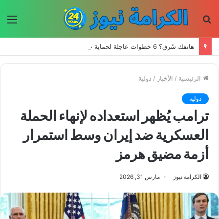
بحث
الق
عن
هاتفك سُرق؟ 6 خطوات عاجلة لحماية حساباتك وبياناتك
الرئيسية
/
الأخبار
/
دولية
دولية
ترامب يُظهر استعداده لإنهاء الحملة
العسكرية ضد إيران وسط استمرار
أزمة مضيق هرمز
الكرامة نيوز
مارس 31, 2026