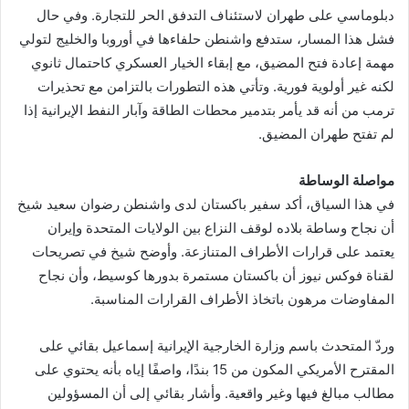
دبلوماسي على طهران لاستئناف التدفق الحر للتجارة. وفي حال
فشل هذا المسار، ستدفع واشنطن حلفاءها في أوروبا والخليج لتولي
مهمة إعادة فتح المضيق، مع إبقاء الخيار العسكري كاحتمال ثانوي
لكنه غير أولوية فورية. وتأتي هذه التطورات بالتزامن مع تحذيرات
ترمب من أنه قد يأمر بتدمير محطات الطاقة وآبار النفط الإيرانية إذا
لم تفتح طهران المضيق.
مواصلة الوساطة
في هذا السياق، أكد سفير باكستان لدى واشنطن رضوان سعيد شيخ
أن نجاح وساطة بلاده لوقف النزاع بين الولايات المتحدة وإيران
يعتمد على قرارات الأطراف المتنازعة. وأوضح شيخ في تصريحات
لقناة فوكس نيوز أن باكستان مستمرة بدورها كوسيط، وأن نجاح
المفاوضات مرهون باتخاذ الأطراف القرارات المناسبة.
وردّ المتحدث باسم وزارة الخارجية الإيرانية إسماعيل بقائي على
المقترح الأمريكي المكون من 15 بندًا، واصفًا إياه بأنه يحتوي على
مطالب مبالغ فيها وغير واقعية. وأشار بقائي إلى أن المسؤولين