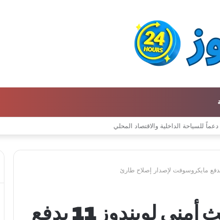
خلل مفاجئ في تحديث أمني لويندوز 11 يدفع