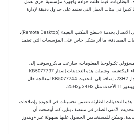
ف البطاريات، فيما ظلت خوادم وأجهزة مؤسسية أخرى تعمل
كبيرا في بيئات العمل التي تعتمد على جداول دقيقة لإدارة
إلى جانب ذلك، أبلغ مستخدمون آخرون عن مشكلات في الاتصال بخدمة «سطح المكتب البعيد» (Remote Desktop)،
ات المصادقة، ما أثر بشكل خاص على المؤسسات التي تعتمد
 ومسؤولي تكنولوجيا المعلومات، سارعت مايكروسوفت إلى
احتواء الأزمة عبر إطلاق تحديثات طارئة لمعالجة الأخطاء المكتشفة. وشملت هذه التحديثات إصدار KB5077797
لإصلاح مشكلة الإغلاق ووضع السبات في ويندوز 11 إصدار 23H2، إضافة إلى التحديث KB5077744 لمعالجة خلل
2 و25H2.
ذه التحديثات الطارئة تتضمن تحسينات في الجودة وإصلاحات
 التحديث الأمني الصادر في منتصف يناير. كما أوضحت أن
ديدة، ويمكن للمستخدمين الحصول عليها بسهولة عبر «ويندوز