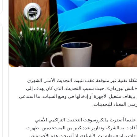
شغيل ويندوز 11 حول العالم مشكلة تقنية غير متوقعة عقب تثبيت التحديث الأمني الشهري
باتش تيوزداي»، حيث تسبب التحديث، الذي كان يهدف إلى
بإيقاف تشغيل الأجهزة أو إدخالها في وضع السبات، ما استدعى
مني المعتاد للتحديثات.
كانون الثاني الجاري، عندما أصدرت مايكروسوفت التحديث التراكمي الأمني
 ويندوز 11 إصدار 23H2. ووفق ما أفادت به الشركة وتقارير عدد كبير من المستخدمين، ظهرت
تربرايز» و«إنترنت الأشياء»، إذ أصبحت هذه الأجهزة غير