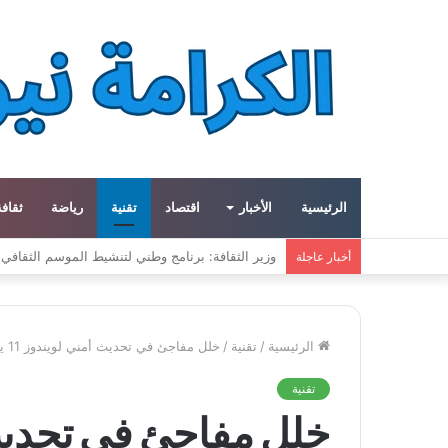
الرئيسية
الأخبار
اقتصاد
تقنية
رياضة
ثقافة
ميتا توسع مشروع «هايبريون» باستثمارات تتجاوز 50 مليار دولار لتعزيز قدراتها في الذكاء الاصطناعي
أخبار عاجلة
الرئيسية
/
تقنية
/
خلل مفاجئ في تحديث أمني لويندوز 11 يدفع مايكروسوفت لإصدار إصلاح طارئ
تقنية