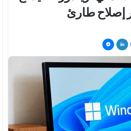
 إصلاح طارئ
فيسبوك
لينكدإن
ماسنجر