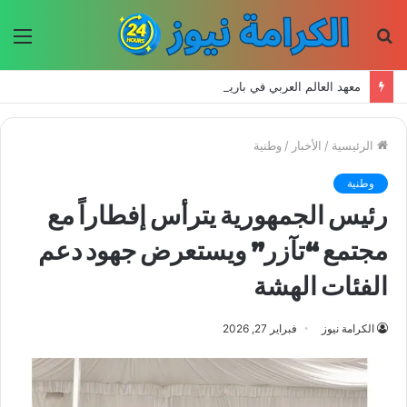
بحث
الق
عن
معهد العالم العربي في باريس يطلق المجلد الثاني من كتالوج لترجمة الفكر العربي إلى الفرنسية
الرئيسية
/
الأخبار
/
وطنية
وطنية
رئيس الجمهورية يترأس إفطاراً مع
مجتمع “تآزر” ويستعرض جهود دعم
الفئات الهشة
الكرامة نيوز
فبراير 27, 2026