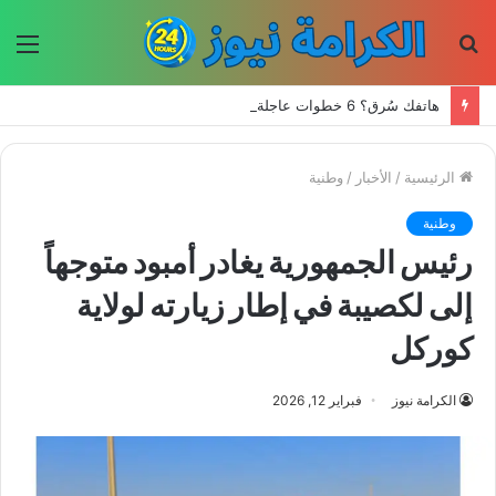
بحث
الق
عن
هاتفك سُرق؟ 6 خطوات عاجلة لحماية حساباتك وبياناتك
الرئيسية
/
الأخبار
/
وطنية
وطنية
رئيس الجمهورية يغادر أمبود متوجهاً
إلى لكصيبة في إطار زيارته لولاية
كوركل
الكرامة نيوز
فبراير 12, 2026