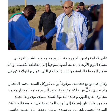
غادر فخامة رئيس الجمهورية، السيد محمد ولد الشيخ الغزواني،
مساء اليوم الأربعاء، مدينة أمبود متوجهاً إلى مقاطعة لكصيبة، وذلك
ضمن المحطة الرابعة من زيارة الاطلاع التي يقوم بها لولاية كوركل.
وكان في توديع فخامته، مرفوقاً بوالي كوركل السيد محمد المختار
ولد عبدي، كلٌّ من حاكم مقاطعة أمبود السيد محمد المختار محمد
محمود اتفاغ النور، وعمدة بلديتها السيد سيدي بوي ولد محمد
محمود ولد التار، إضافة إلى نواب المقاطعة في الجمعية الوطنية:
السادة الحسن باها، ويرب سيدي أبريك، وجعفر ماء العينين هاشم.