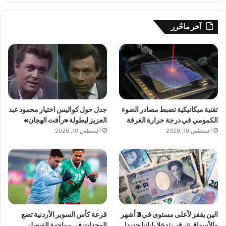
آخر ماحُرر
تقنية ميكانيكية تضبط مصادر الضوء
جدل حول كواليس اختيار محمود عبد
الكمومي في درجة حرارة الغرفة
العزيز لبطولة «رأفت الهجان»
أغسطس 10, 2026
أغسطس 10, 2026
الين يقفز لأعلى مستوى في 3 أشهر
قرعة كأس السوبر الأردنية تضع
والأسواق تترقب تدخلا يابانيا جديدا
الوحدات في مواجهة الفيصلي