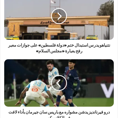
نتنياهو يدرس استبدال ختم «دولة فلسطين» على جوازات معبر
رفح بعبارة «مجلس السلام»
درو فيرنانديز يدشن مشواره مع باريس سان جيرمان بأداء لافت
في الكلاسيكو