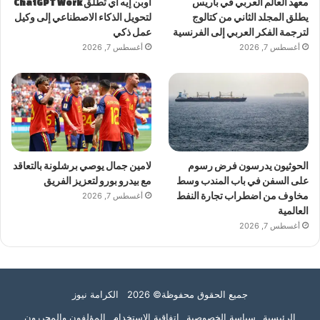
معهد العالم العربي في باريس
أوبن إيه آي تطلق ChatGPT Work
يطلق المجلد الثاني من كتالوج
لتحويل الذكاء الاصطناعي إلى وكيل
لترجمة الفكر العربي إلى الفرنسية
عمل ذكي
أغسطس 7, 2026
أغسطس 7, 2026
الحوثيون يدرسون فرض رسوم
لامين جمال يوصي برشلونة بالتعاقد
على السفن في باب المندب وسط
مع بيدرو بورو لتعزيز الفريق
مخاوف من اضطراب تجارة النفط
أغسطس 7, 2026
العالمية
أغسطس 7, 2026
جميع الحقوق محفوظة© 2026 الكرامة نيوز
الرئيسية
سياسة الخصوصية
اتفاقية الاستخدام
المؤلفون والمحررون