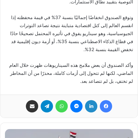
التوصية بتقييد نطاق الاستثمارات.
وتوقع الصندوق انخفاضًا إجماليًا بنسبة 37% في قيمة محفظته إذا
انقسم العالم إلى كتل اقتصادية متباينة نتيجة تصاعد التوترات
الجيوسياسية، وهو سيناريو يفوق في تأثيره المحتمل تصحيحًا حادًا
في قطاع الذكاء الاصطناعي بنسبة 35%، أو أزمة ديون إقليمية قد
تخفض القيمة بنسبة 32%.
وأكد الصندوق أن بعض ملامح هذه السيناريوهات ظهرت خلال العام
الماضي، لكنها لم تتحول إلى أزمات كاملة، محذرًا من أن المخاطر
لم تختفِ، بل لم تتصاعد بعد.
فيسبوك
لينكدإن
ماسنجر
واتساب
تيلقرام
مشاركة عبر البريد