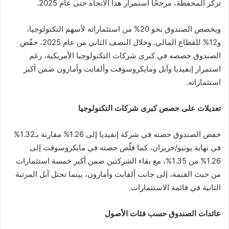
تركز المحفظة، مرجحًا استمرار هذا الاتجاه حتى عام 2025.
ويخصص الصندوق نحو 20% من استثماراته لأسهم التكنولوجيا،
و12% للقطاع المالي. وخلال النصف الثاني من عام 2025، خفّض
الصندوق حصصه في كبرى شركات التكنولوجيا الأمريكية، رغم
استمرار إنفيديا وآبل ومايكروسوفت وألفابت وأمازون ضمن أكبر
استثماراته.
تعديلات على حصص كبرى شركات التكنولوجيا
خفض الصندوق حصته في شركة إنفيديا إلى 1.26% مقارنة بـ1.32%
في نهاية يونيو/حزيران، كما قلّص حصته في مايكروسوفت إلى
1.26% من 1.35%، مع بقاء الشركتين ضمن أكبر خمسة استثمارات
من حيث القيمة، إلى جانب ألفابت وأمازون، بينما تحتل آبل المرتبة
الثانية في قائمة الاستثمارات.
عائدات الصندوق حسب فئات الأصول