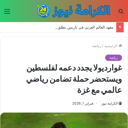
بحث
الق
عن
معهد العالم العربي في باريس يطلق المجلد الثاني من كتالوج لترجمة الفكر العربي إلى الفرنسية
الرئيسية
/
رياضة
رياضة
غوارديولا يجدد دعمه لفلسطين
ويستحضر حملة تضامن رياضي
عالمي مع غزة
الكرامة نيوز
فبراير 1, 2026