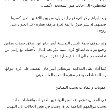
فلسطين» إلى جانب صور للمسجد الأقصى.
ويُعد إبراهيم كوناتي، نجم ليفربول، من بين اللاعبين الذين كسروا
صمتهم، إذ نشر صورًا داعمة لغزة مرفقة بعبارة «كل العيون على
رفح».
ولم تتوقف نجمة التنس التونسية أنس جابر عن إطلاق حملات تضامن
وجمع تبرعات لصالح غزة، بينما عبّر نجم كمال الأجسام بيغ رامي عن
تعاطفه مع أهالي القطاع بعبارة «غزة العزة».
كما أدان بطل الملاكمة البريطاني أمير خان القصف على غزة، موجّهًا
رسالة تعاطف ودعم مؤثرة للشعب الفلسطيني.
عقوبات وانتقادات بسبب التضامن
في المقابل، تعرّض عدد من الرياضيين لعقوبات وانتقادات حادة
بسبب مواقفهم الداعمة لغزة، وصلت في بعض الحالات إلى التهديد