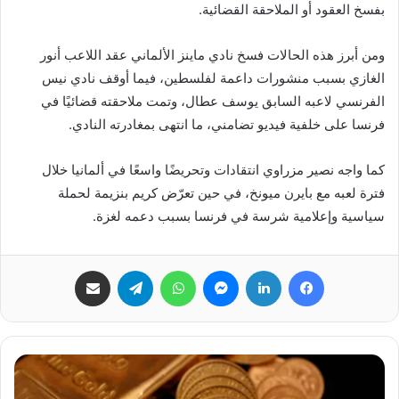
بفسخ العقود أو الملاحقة القضائية.
ومن أبرز هذه الحالات فسخ نادي ماينز الألماني عقد اللاعب أنور
الغازي بسبب منشورات داعمة لفلسطين، فيما أوقف نادي نيس
الفرنسي لاعبه السابق يوسف عطال، وتمت ملاحقته قضائيًا في
فرنسا على خلفية فيديو تضامني، ما انتهى بمغادرته النادي.
كما واجه نصير مزراوي انتقادات وتحريضًا واسعًا في ألمانيا خلال
فترة لعبه مع بايرن ميونخ، في حين تعرّض كريم بنزيمة لحملة
سياسية وإعلامية شرسة في فرنسا بسبب دعمه لغزة.
فيسبوك
لينكدإن
ماسنجر
واتساب
تيلقرام
مشاركة عبر البريد