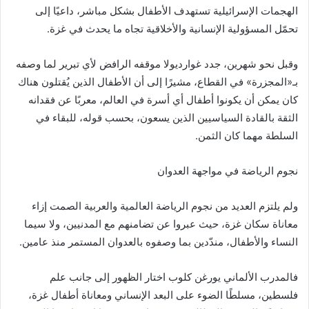
الهجمات الإسرائيلية تستهدف الأطفال بشكل مباشر، داعيًا إلى
تحمّل المسؤولية الإنسانية والأخلاقية تجاه ما يحدث في غزة.
وقبل نحو شهرين، جدد غوارديولا موقفه الرافض لأي تبرير لما وصفه
بـ«المجزرة» في القطاع، مشيرًا إلى أن الأطفال الذين يُقتلون هناك
كان يمكن أن يكونوا أطفال أي أسرة في العالم، معربًا عن فقدانه
الثقة بالقادة السياسيين الذين يسعون، بحسب قوله، للبقاء في
السلطة مهما كان الثمن.
نجوم الرياضة في مواجهة العدوان
ولم يلتزم العديد من نجوم الرياضة العالمية والعربية الصمت إزاء
معاناة سكان غزة، حيث عبروا عن تضامنهم مع المدنيين، ولا سيما
النساء والأطفال، مندّدين بما وصفوه بالعدوان المستمر منذ عامين.
فالمدرب الألماني يورغن كلوب اختار الظهور إلى جانب علم
فلسطين، مسلطًا الضوء على البعد الإنساني ومعاناة أطفال غزة،