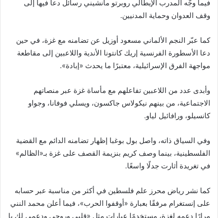
فيما وجّه المدرب الإيطالي روبرتو مانشيني رسائل دعا فيها إلى
وقف العدوان وحماية المدنيين.
كما عبّر النجم الألماني مسعود أوزيل عن تضامنه مع غزة، في حين
دعا الأسطورة الفرنسية إريك كانتونا الأندية واللاعبين إلى مقاطعة
مواجهة الفرق الإسرائيلية، معتبرًا ما يحدث «إبادة».
وأبدى عدد من اللاعبين تفاعلهم مع مأساة غزة عبر منصاتهم
الاجتماعية، من بينهم نيكولاس جاكسون، ويسلي فوفانا، وجواو
كانسيلو، ورافائيل لياو.
وفي السياق ذاته، واصل بول بوغبا إظهار تضامنه الدائم مع القضية
الفلسطينية، بينما وصف كريم بنزيمة القصف على غزة بـ«الظالم»
في تغريدة أثارت جدلًا واسعًا.
كما نشر رياض محرز علم فلسطين في أكثر من مناسبة عبر حسابه
على إنستغرام مرفقًا بعبارة «أوقفوا الحرب»، فيما أعلن محمد النني
مرارًا دعمه لغزة، مستخدمًا عبارات مثل «قلبي وروحي ودعمي لكِ يا