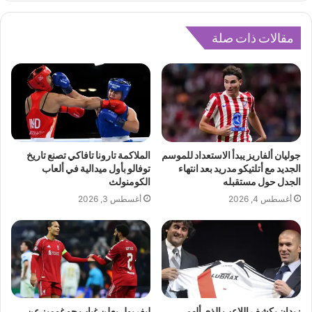
مقالات ذات صلة
جوليان ألفاريز يبدأ الاستعداد للموسم
الملاكمة تارونا تافاكي تصنع تاريخ
الجديد مع أتلتيكو مدريد بعد انتهاء
توفالو بأول ميدالية في ألعاب
الجدل حول مستقبله
الكومنولث
أغسطس 4, 2026
أغسطس 3, 2026
زيدان يكشف اللاعب الذي ألهم
ليفربول يعلن غياب جو غوميز عن