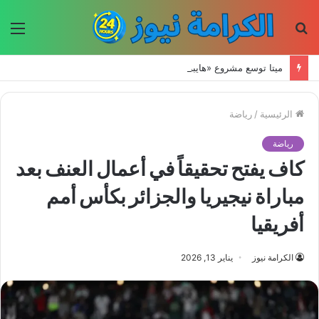
بحث
الق
عن
ميتا توسع مشروع «هايبريون» باستثمارات تتجاوز 50 مليار دولار لتعزيز قدراتها في الذكاء الاصطناعي
الرئيسية
/
رياضة
رياضة
كاف يفتح تحقيقاً في أعمال العنف بعد
مباراة نيجيريا والجزائر بكأس أمم
أفريقيا
الكرامة نيوز
يناير 13, 2026