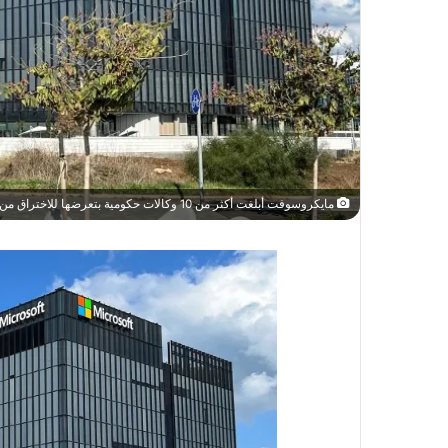
مايكروسوفت أبلغت أكثر من 10 وكالات حكومية بتعرضها للاختراق من روسيا