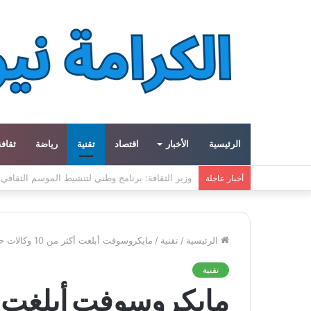
الرئيسية
الأخبار
اقتصاد
تقنية
رياضة
ثقافة
ميتا توسع مشروع «هايبريون» باستثمارات تتجاوز 50 مليار دولار لتعزيز قدراتها في الذكاء الاصطناعي
أخبار عاجلة
الرئيسية
/
تقنية
/
مايكروسوفت أبلغت أكثر من 10 وكالات حكومية بتعرضها للاختراق من روسيا
تقنية