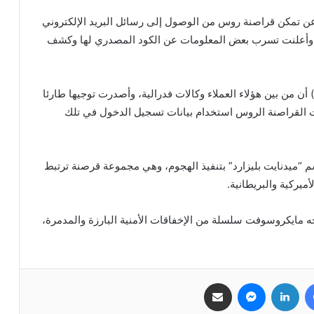
ن تمكن قراصنة روس من الوصول إلى رسائل البريد الإلكتروني
، وأعلنت تسرب بعض المعلومات عن الكود المصدري لها وكشف
أكدت وكالة الأمن السيبراني وأمن البنية التحتية (CISA) أن من بين هؤلاء العملاء وكالات فدرالية، وأصدرت توجيها طارئا
ت القراصنة الروس استخدام بيانات تسجيل الدخول في تلك
“ميدنايت بليزارد” بتنفيذ الهجوم، وهي مجموعة قرصنة ترتبط
ميركية والبريطانية.
ه مايكروسوفت سلسلة من الإخفاقات الأمنية البارزة والمدمرة،
فيسبوك
لينكدإن
ماسنجر
مشاركة عبر البريد