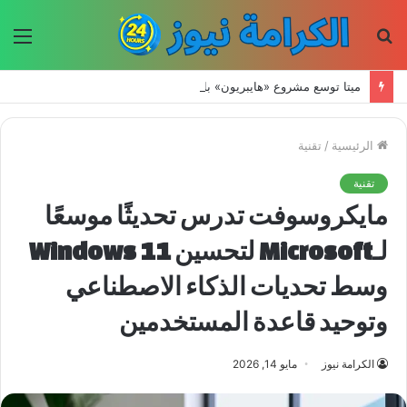
بحث
الق
عن
ميتا توسع مشروع «هايبريون» باستثمارات تتجاوز 50 مليار دولار لتعزيز قدراتها في الذكاء الاصطناعي
الرئيسية
/
تقنية
تقنية
مايكروسوفت تدرس تحديثًا موسعًا
لـMicrosoft لتحسين Windows 11
وسط تحديات الذكاء الاصطناعي
وتوحيد قاعدة المستخدمين
الكرامة نيوز
مايو 14, 2026