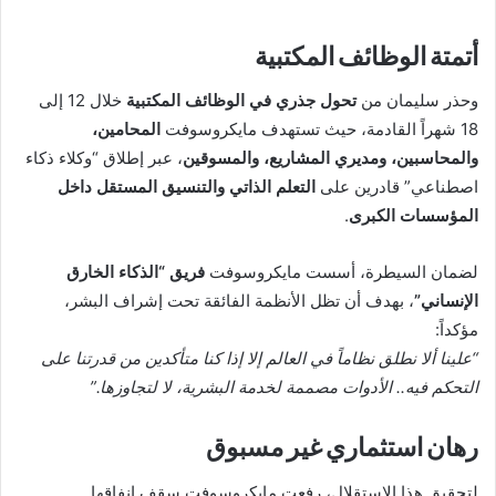
أتمتة الوظائف المكتبية
وحذر سليمان من
تحول جذري في الوظائف المكتبية
خلال 12 إلى
18 شهراً القادمة، حيث تستهدف مايكروسوفت
المحامين،
والمحاسبين، ومديري المشاريع، والمسوقين
، عبر إطلاق “وكلاء ذكاء
اصطناعي” قادرين على
التعلم الذاتي والتنسيق المستقل داخل
المؤسسات الكبرى
.
لضمان السيطرة، أسست مايكروسوفت
فريق “الذكاء الخارق
الإنساني”
، بهدف أن تظل الأنظمة الفائقة تحت إشراف البشر،
مؤكداً:
“علينا ألا نطلق نظاماً في العالم إلا إذا كنا متأكدين من قدرتنا على
التحكم فيه.. الأدوات مصممة لخدمة البشرية، لا لتجاوزها.”
رهان استثماري غير مسبوق
لتحقيق هذا الاستقلال، رفعت مايكروسوفت سقف إنفاقها