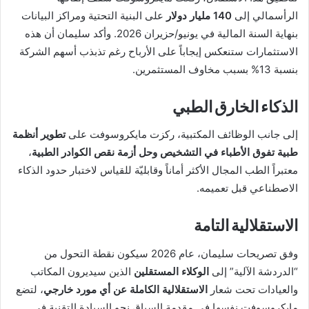
الرأسمالي إلى
140 مليار دولار
على البنية التحتية ومراكز البيانات
بنهاية السنة المالية في يونيو/حزيران 2026. وأكد سليمان أن هذه
الاستثمارات ستنعكس إيجاباً على الأرباح رغم تذبذب أسهم الشركة
بنسبة 13% بسبب مخاوف المستثمرين.
الذكاء الخارق الطبي
إلى جانب الوظائف المكتبية، ركزت مايكروسوفت على
تطوير أنظمة
طبية تفوق الأطباء في التشخيص وحل أزمة نقص الكوادر الطبية
،
معتبراً الطب المجال الأكثر أماناً وقابليّة للقياس لاختبار حدود الذكاء
الاصطناعي قبل تعميمه.
الاستقلالية التامة
وفق تصريحات سليمان، عام 2026 سيكون نقطة التحول من
“الدردشة الآلية” إلى
الوكلاء المستقلين
الذين سيديرون المكاتب
والعيادات تحت شعار
الاستقلالية الكاملة عن أي مورد خارجي
، لتضع
مايكروسوفت نفسها في مقدمة السباق نحو السيادة التقنية في