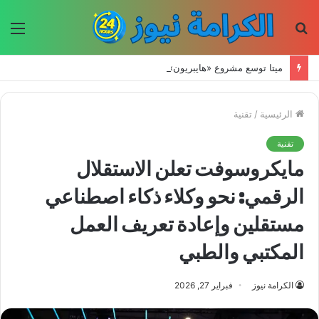
بحث
الق
عن
ميتا توسع مشروع «هايبريون» باستثمارات تتجاوز 50 مليار دولار لتعزيز قدراتها في الذكاء الاصطناعي
الرئيسية
/
تقنية
تقنية
مايكروسوفت تعلن الاستقلال
الرقمي: نحو وكلاء ذكاء اصطناعي
مستقلين وإعادة تعريف العمل
المكتبي والطبي
الكرامة نيوز
فبراير 27, 2026