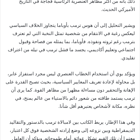
ذلك بأنه من أكثر مظاهر العنصرية الرئاسية فجاجة في التاريخ
الأميركي الحديث.
ويشير التحليل إلى أن هوس ترمب بأوباما يتجاوز الخلاف السياسي
ليعكس رغبة في الانتقام من شخصية تمثل النخبة التي لم تعترف
بترمب رغم ثروته ونفوذه. فأوباما، بما يمثله من فصاحة وقبول
اجتماعي وتعليم أكاديمي، يجسد ما فشل ترمب في نيله من اعتراف
تقليدي.
ويؤكد بوي أن استخدام الخطاب العنصري ليس مجرد استفزاز عابر،
بل محاولة لإعادة تعريف المعايير السياسية، بحيث تصبح القدرة على
الإهانة والتحقير دون مساءلة مظهرا من مظاهر القوة. كما يرى أن
ترمب يستمد طاقته من شعور دائم بالاستياء من عالم يمنح، في
نظره، مكانة لأشخاص يعتبرهم أقل شأنا.
وفي هذا الإطار، يربط الكاتب بين لامبالاة ترمب بالدستور والتقاليد
الديمقراطية وبين نزوعه إلى وضع إرادته الشخصية فوق كل اعتبار،
معتبرا أن تلك القيم تشكل عوائق أمام طموحاته. ويؤكد أن العامل