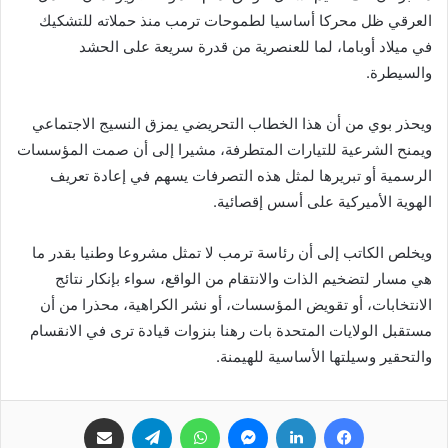
العرقي ظل محركا أساسيا لطموحات ترمب منذ حملاته للتشكيك
في ميلاد أوباما، لما للعنصرية من قدرة سريعة على الحشد
والسيطرة.
ويحذر بوي من أن هذا الخطاب التحريضي يمزق النسيج الاجتماعي
ويمنح الشرعية للتيارات المتطرفة، مشيرا إلى أن صمت المؤسسات
الرسمية أو تبريرها لمثل هذه التصرفات يسهم في إعادة تعريف
الهوية الأميركية على أسس إقصائية.
ويخلص الكاتب إلى أن رئاسة ترمب لا تمثل مشروعا وطنيا بقدر ما
هي مسار لتضخيم الذات والانتقام من الواقع، سواء بإنكار نتائج
الانتخابات، أو تقويض المؤسسات، أو نشر الكراهية، محذرا من أن
مستقبل الولايات المتحدة بات رهنا بنزوات قيادة ترى في الانقسام
والتحقير وسيلتها الأساسية للهيمنة.
فيسبوك
لينكدإن
ماسنجر
واتساب
تيلقرام
مشاركة عبر البريد