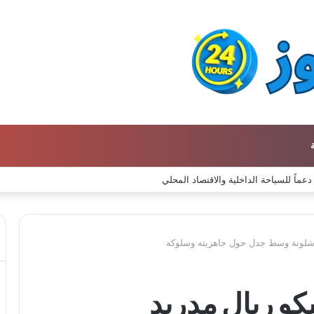
رشلونة وسط جدل حول جاهزيته وسلوكه
كو ريال مدريد