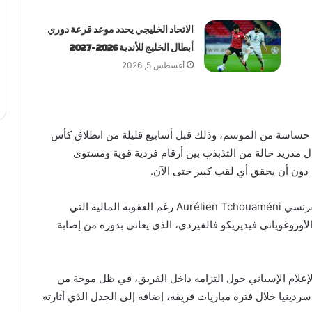
الاتحاد الخليجي يحدد موعد قرعة دوري
أبطال الخليج للأندية 2026-2027
أغسطس 5, 2026
 حساسة من الموسم، وذلك قبل أسابيع قليلة من انطلاق كأس
ع ريال مدريد حالة من التذبذب بين أرقام فردية قوية ومستوى
في المقابل، شهدت قائمة ريال مدريد تواجد اللاعب الفرنسي Aurélien Tchouaméni رغم العقوبة المالية التي
أوروغوياني فيديريكو فالفيردي، الذي يعاني بدوره من إصابة
لإعلام الإسباني حول التزامه داخل الفريق، في ظل موجة من
دينيا خلال فترة مباريات فريقه، إضافة إلى الجدل الذي أثارته