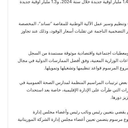
وستواصل الدولة تحمل فارق السعر، الذي بلغت كلفته 1.4 مليار أوقية جديدة خلال سنة 2024، و1.3 مليار أوقية جديدة
نظيم وسير عمل الآلية الوطنية للمقاصة “تساند”، المخصصة
 التضخمية الناجمة عن تقلبات أسعار الوقود، وذلك عند تجاوز
، ومعطيات اجتماعية واقتصادية موثوقة مستمدة من السجل
عات الوزارية المعنية، وفق أفضل الممارسات الدولية في مجال
روع المرسوم قواعد تنظيمها وتشغيلها وتمويلها.
عض ترتيبات المراسيم المنظمة لمدارس الصحة العمومية في
رات التي طرأت على الإدارة الإقليمية، خاصة بعد استحداث
يز دورها.
يقضي بتعيين رئيس ونائب رئيس وأعضاء مجلس إدارة
 مرسوم يتضمن تعيين أعضاء مجلس إدارة الشركة الموريتانية