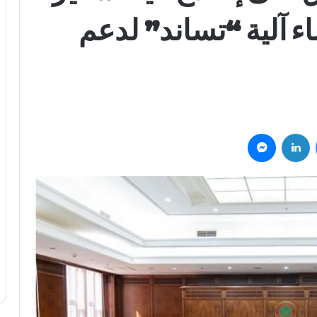
ء آلية “تساند” لدعم
فيسبوك
لينكدإن
ماسنجر