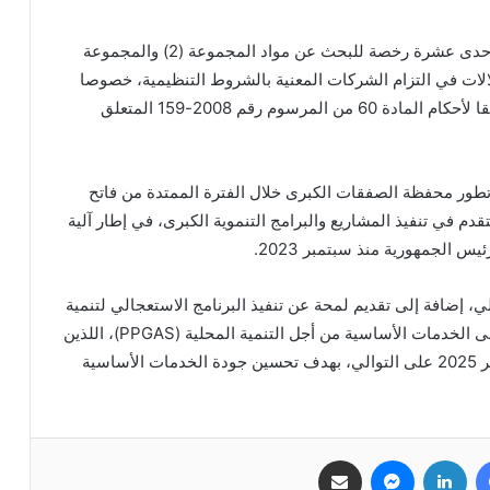
كما وافق المجلس على مشروع مرسوم يقضي بإلغاء إحدى عشرة رخصة للبحث عن مواد المجموعة (2) والمجموعة
ات عن اختلالات في التزام الشركات المعنية بالشروط التنظيمية، خصوصا
فيما يتعلق بدفع الضريبة السنوية المساحية، وذلك تطبيقا لأحكام المادة 60 من المرسوم رقم 2008-159 المتعلق
ل تطور محفظة الصفقات الكبرى خلال الفترة الممتدة من فاتح
رض فيه مستوى التقدم في تنفيذ المشاريع والبرامج التنموية الكبرى، في إطار آلية
س الجمهورية منذ سبتمبر 2023.
 إضافة إلى تقديم لمحة عن تنفيذ البرنامج الاستعجالي لتنمية
مدينة نواكشوط، والبرنامج الاستعجالي لتعميم النفاذ إلى الخدمات الأساسية من أجل التنمية المحلية (PPGAS)، اللذين
أطلقهما فخامة رئيس الجمهورية في 20 يناير و6 نوفمبر 2025 على التوالي، بهدف تحسين جودة الخدمات الأساسية
فيسبوك
لينكدإن
ماسنجر
مشاركة عبر البريد