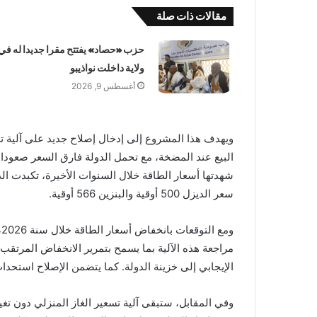
مقالات ذات صلة
حزب «حصاد» يفتتح مقرا جديدا له في
ولاية داخلت نواذيبو
أغسطس 9, 2026
ويهدف هذا المشروع إلى إدخال إصلاح جديد على آلية 
البيع عند المضخة، مع تحمل الدولة فارق السعر صعودا أو
شهدتها أسعار الطاقة خلال السنوات الأخيرة، تكبدت الد
سعر الديزل 500 أوقية والبنزين 566 أوقية.
و
مراجعة هذه الآلية بما يسمح بتمرير الانخفاض المرتقب 
الإيجابي إلى خزينة الدولة. كما يتضمن الإصلاح استحداث
وفي المقابل، ستبقى آلية تسعير الغاز المنزلي دون تغي