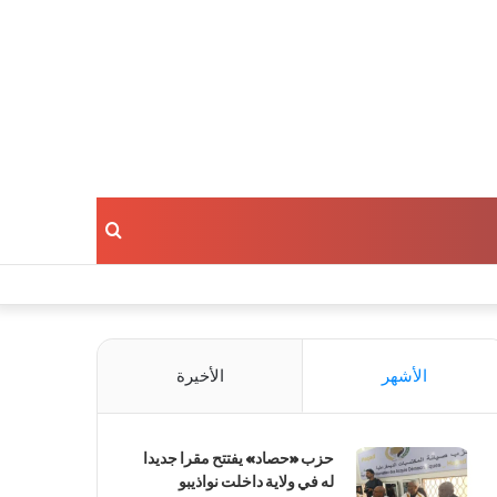
بحث
عن
الأشهر
الأخيرة
حزب «حصاد» يفتتح مقرا جديدا
له في ولاية داخلت نواذيبو