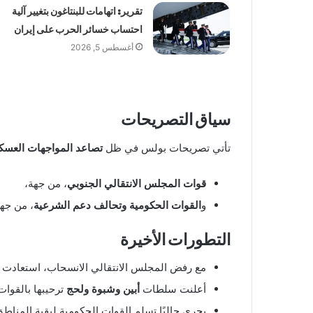
تقرير: اتهامات للبنتاغون بتغيير آلية
احتساب خسائر الحرب على إيران
أغسطس 5, 2026
سياق التصريحات
تأتي تصريحات بولس في ظل
تصاعد المواجهات العسكر
قوات المجلس الانتقالي الجنوبي
، من جهة،
و
القوات الحكومية وتحالف دعم الشرعية
، من جه
التطورات الأخيرة
مع رفض المجلس الانتقالي الانسحاب، استعادت
أعلنت سلطات
أبين وشبوة ولحج
ترحيبها بالقوات
يجري حاليًا تسلم القوات الحكومية لبقية المنا