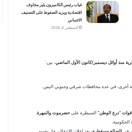
غياب رئيس الكاميرون يثير مخاوف
اقتصادية ويزيد الضغوط على التصنيف
الائتماني
أغسطس 4, 2026
ية منذ أوائل ديسمبر/كانون الأول الماضي
، بين:
ة أخرى، في عدة محافظات شرقي وجنوبي اليمن.
قوات “درع الوطن”
السيطرة على
حضرموت والمهرة
.
 الحكومية.
طق في
الضالع وسقطرى
بعد إعلان الانتقالي حل نفسه.