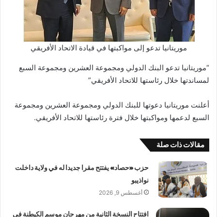
موريتانيا تدعو إلى مواكبتها في قيادة الاتحاد الأفريقي
“موريتانيا تدعو البنك الدولي ومجموعة العشرين ومجموعة السبع
لمساندتها خلال رئاستها للاتحاد الأفريقي”
أعلنت موريتانيا دعوتها للبنك الدولي ومجموعة العشرين ومجموعة
السبع لدعمها ومواكبتها خلال فترة رئاستها للاتحاد الأفريقي.
مقالات ذات صلة
حزب «حصاد» يفتتح مقرا جديدا له في ولاية داخلت
نواذيبو
أغسطس 9, 2026
افتتاح النسخة الثانية من مهرجان موسم الكيطنة في